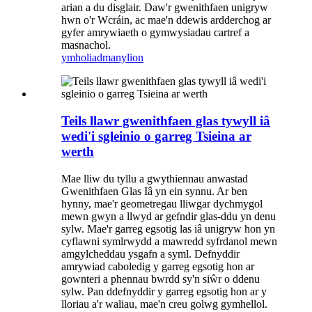
arian a du disglair. Daw'r gwenithfaen unigryw
hwn o'r Wcráin, ac mae'n ddewis ardderchog ar
gyfer amrywiaeth o gymwysiadau cartref a
masnachol.
ymholiad
manylion
Teils llawr gwenithfaen glas tywyll iâ
wedi'i sgleinio o garreg Tsieina ar
werth
Mae lliw du tyllu a gwythiennau anwastad
Gwenithfaen Glas Iâ yn ein synnu. Ar ben
hynny, mae'r geometregau lliwgar dychmygol
mewn gwyn a llwyd ar gefndir glas-ddu yn denu
sylw. Mae'r garreg egsotig las iâ unigryw hon yn
cyflawni symlrwydd a mawredd syfrdanol mewn
amgylcheddau ysgafn a syml. Defnyddir
amrywiad caboledig y garreg egsotig hon ar
gownteri a phennau bwrdd sy'n siŵr o ddenu
sylw. Pan ddefnyddir y garreg egsotig hon ar y
lloriau a'r waliau, mae'n creu golwg gymhellol.