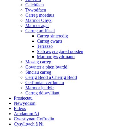
Calchfaen
Tywodfaen
Carreg moethus
Marmor Onyx
Marmor agat
Carreg artiffisial
Carreg sinteredig
Carreg cwarts
Terrazzo
Slab awyr agored porslen
Marmor gwydr nano
Mosaig carreg
Cownter a phen bwrdd
Sinciau carreg
Cerrig Bedd a Cherrig Bedd
Cerfluniau cerfluniau
Marmor jet dŵr
Carreg ddiwylliant
Prosiectau
Newyddion
Fideos
Amdanom Ni
Cwestiynau Cyffredin
Cysylltwch â Ni