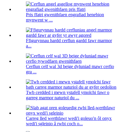
Pris ffatri gwenithfaen engrafiad henebion
mynwent w ...
Ffigurynnau hardd cerflun gardd fawr marmor
a...
Cerflun celf wal 3d beige dyluniad mawr cerfio
gra ...
Twb cerdded i mewn ystafell ymolchi fawr o
garreg marmor naturiol du ...
Carreg lled werthfawr wedi'i goleuo'n ôl onyx
wedi'i sgleinio â rwbi coch o...