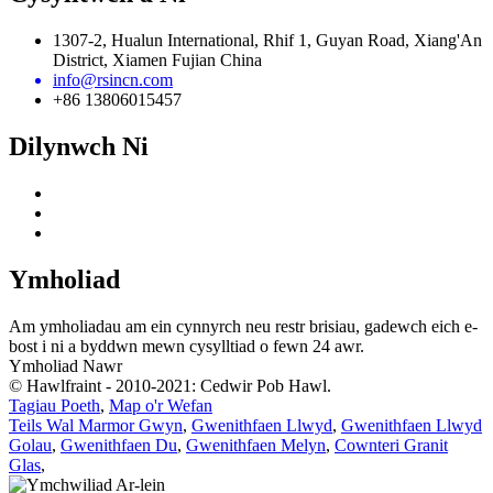
1307-2, Hualun International, Rhif 1, Guyan Road, Xiang'An
District, Xiamen Fujian China
info@rsincn.com
+86 13806015457
Dilynwch Ni
Ymholiad
Am ymholiadau am ein cynnyrch neu restr brisiau, gadewch eich e-
bost i ni a byddwn mewn cysylltiad o fewn 24 awr.
Ymholiad Nawr
© Hawlfraint - 2010-2021: Cedwir Pob Hawl.
Tagiau Poeth
,
Map o'r Wefan
Teils Wal Marmor Gwyn
,
Gwenithfaen Llwyd
,
Gwenithfaen Llwyd
Golau
,
Gwenithfaen Du
,
Gwenithfaen Melyn
,
Cownteri Granit
Glas
,