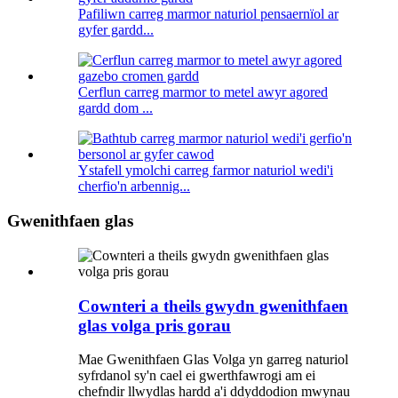
Pafiliwn carreg marmor naturiol pensaernïol ar
gyfer gardd...
Cerflun carreg marmor to metel awyr agored
gardd dom ...
Ystafell ymolchi carreg farmor naturiol wedi'i
cherfio'n arbennig...
Gwenithfaen glas
Cownteri a theils gwydn gwenithfaen
glas volga pris gorau
Mae Gwenithfaen Glas Volga yn garreg naturiol
syfrdanol sy'n cael ei gwerthfawrogi am ei
chefndir llwydlas hardd a'i ddyddodion mwynau