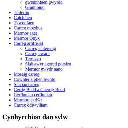
gwenithfaen gwyrdd
Grant pinc
Trafertin
Calchfaen
Tywodfaen
Carreg moethus
Marmor agat
Marmor Onyx
Carreg artiffisial
Carreg sinteredig
Carreg cwarts
Terrazzo
Slab awyr agored porslen
Marmor gwydr nano
Mosaig carreg
Cownter a phen bwrdd
Sinciau carreg
Cerrig Bedd a Cherrig Bedd
Cerfluniau cerfluniau
Marmor jet dŵr
Carreg ddiwylliant
Cynhyrchion dan sylw