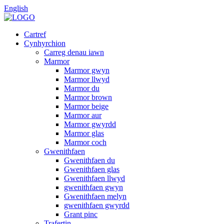
English
Cartref
Cynhyrchion
Carreg denau iawn
Marmor
Marmor gwyn
Marmor llwyd
Marmor du
Marmor brown
Marmor beige
Marmor aur
Marmor gwyrdd
Marmor glas
Marmor coch
Gwenithfaen
Gwenithfaen du
Gwenithfaen glas
Gwenithfaen llwyd
gwenithfaen gwyn
Gwenithfaen melyn
gwenithfaen gwyrdd
Grant pinc
Trafertin