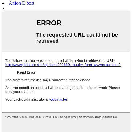
Anfon E-bost
x