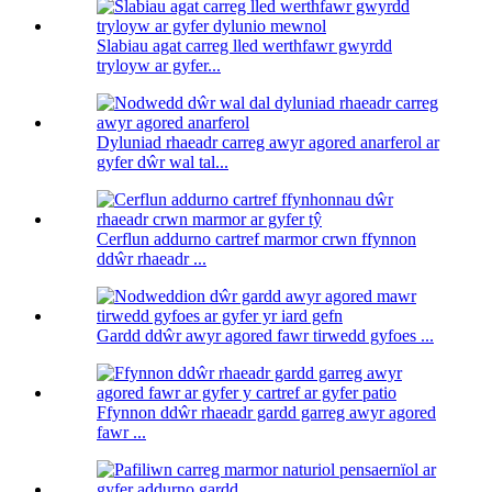
Slabiau agat carreg lled werthfawr gwyrdd
tryloyw ar gyfer...
Dyluniad rhaeadr carreg awyr agored anarferol ar
gyfer dŵr wal tal...
Cerflun addurno cartref marmor crwn ffynnon
ddŵr rhaeadr ...
Gardd ddŵr awyr agored fawr tirwedd gyfoes ...
Ffynnon ddŵr rhaeadr gardd garreg awyr agored
fawr ...