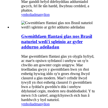
Mae ganddi hefyd ddefnyddiau addurniadol
gwych, fel lle tân hardd, llwybrau cerdded, a
phatios.
ymholiad
manylion
Gwenithfaen ffantasi glas nos Brasil
naturiol wedi'i sgleinio ar gyfer
addurno adeiladau
Mae gwenithfaen ffantasi glas yn olygfa hyfryd,
ac mae'n opsiwn syfrdanol i unrhyw un sy'n
chwilio am gownter cegin unigryw. Mae
troelliadau gwyn y gwenithfaen hwn yn rhoi
esthetig bywiog iddo sy'n groes rhwng llwyd
clasurol a glas modern. Mae'r cefndir llwyd
tywyll yn rhoi esthetig clasurol i'r gwenithfaen
hwn a fyddai'n gweddu'n dda i unrhyw
ddyluniad cegin, modern neu draddodiadol. Y tu
mewn i'ch cartref, amgylchynwch eich hun â
harddwch y byd naturiol.
ymholiad
manylion