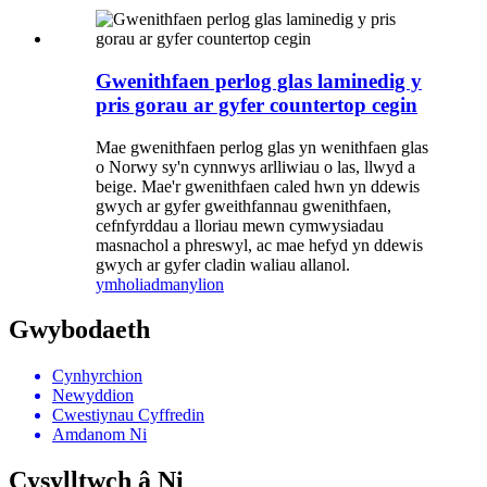
Gwenithfaen perlog glas laminedig y
pris gorau ar gyfer countertop cegin
Mae gwenithfaen perlog glas yn wenithfaen glas
o Norwy sy'n cynnwys arlliwiau o las, llwyd a
beige. Mae'r gwenithfaen caled hwn yn ddewis
gwych ar gyfer gweithfannau gwenithfaen,
cefnfyrddau a lloriau mewn cymwysiadau
masnachol a phreswyl, ac mae hefyd yn ddewis
gwych ar gyfer cladin waliau allanol.
ymholiad
manylion
Gwybodaeth
Cynhyrchion
Newyddion
Cwestiynau Cyffredin
Amdanom Ni
Cysylltwch â Ni