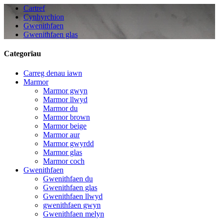
Cartref
Cynhyrchion
Gwenithfaen
Gwenithfaen glas
Categorïau
Carreg denau iawn
Marmor
Marmor gwyn
Marmor llwyd
Marmor du
Marmor brown
Marmor beige
Marmor aur
Marmor gwyrdd
Marmor glas
Marmor coch
Gwenithfaen
Gwenithfaen du
Gwenithfaen glas
Gwenithfaen llwyd
gwenithfaen gwyn
Gwenithfaen melyn