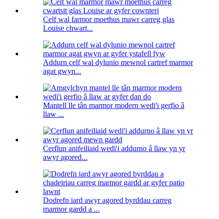
Celf wal farmor moethus mawr carreg glas
Louise chwart...
Addurn celf wal dylunio mewnol cartref marmor
agat gwyn...
Mantell lle tân marmor modern wedi'i gerfio â
llaw ...
Cerflun anifeiliaid wedi'i addurno â llaw yn yr
awyr agored...
Dodrefn iard awyr agored byrddau carreg
marmor gardd a ...