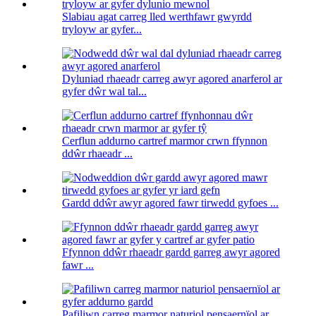
Slabiau agat carreg lled werthfawr gwyrdd
tryloyw ar gyfer...
Dyluniad rhaeadr carreg awyr agored anarferol ar
gyfer dŵr wal tal...
Cerflun addurno cartref marmor crwn ffynnon
ddŵr rhaeadr ...
Gardd ddŵr awyr agored fawr tirwedd gyfoes ...
Ffynnon ddŵr rhaeadr gardd garreg awyr agored
fawr ...
Pafiliwn carreg marmor naturiol pensaernïol ar