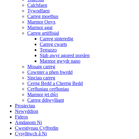
Calchfaen
Tywodfaen
Carreg moethus
Marmor Onyx
Marmor agat
Carreg artiffisial
Carreg sinteredig
Carreg cwarts
Terrazzo
Slab awyr agored porslen
Marmor gwydr nano
Mosaig carreg
Cownter a phen bwrdd
Sinciau carreg
Cerrig Bedd a Cherrig Bedd
Cerfluniau cerfluniau
Marmor jet dŵr
Carreg ddiwylliant
Prosiectau
Newyddion
Fideos
Amdanom Ni
Cwestiynau Cyffredin
Cysylltwch â Ni