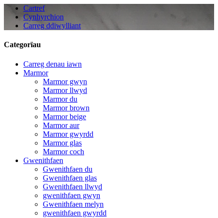
Cartref
Cynhyrchion
Carreg ddiwylliant
Categorïau
Carreg denau iawn
Marmor
Marmor gwyn
Marmor llwyd
Marmor du
Marmor brown
Marmor beige
Marmor aur
Marmor gwyrdd
Marmor glas
Marmor coch
Gwenithfaen
Gwenithfaen du
Gwenithfaen glas
Gwenithfaen llwyd
gwenithfaen gwyn
Gwenithfaen melyn
gwenithfaen gwyrdd