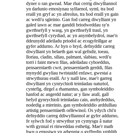
dyner o ran gwead. Mae rhai cerrig diwylliannol
yn darlunio emosiynau sylfaenol, syml, tra bod
eraill yn gryf ac yn afreolus, tra bod eraill yn gain
ac wedi'u sgleinio. Gan fod carreg diwylliant yn
galed iawn ac mae ganddi briodweddau sy'n
gwrthsefyll y wasg, yn gwrthsefyll traul, yn
gwrthsefyll cyrydiad, ac yn anymbelydrol, mae'n
ddeunydd adeiladu priodol ac ecogyfeillgar ar
gyfer addurno. Ar hyn o bryd, defnyddir carreg
diwylliant yn helaeth gan wal gefndir, toeau,
lloriau, cladin, siliau, palmant, slabiau, wedi'u
torri i faint mewn filas, adeiladau cyhoeddus,
pensaernïaeth cwrt, pensaernïaeth gerddi, filas
mynydd gwyliau twristaidd enfawr, gwestai a
strwythurau eraill. Ar y naill law, mae'r garreg
diwylliant yn cynrychioli teimladau naturiol,
cyntefig, dirgel a rhamantus, gan symboleiddio
hanfod ac angerdd natur; ar y llaw arall, gall
hefyd gynrychioli teimladau cain, anrhydeddus,
nodedig a mireinio, gan symboleiddio arddulliau
artistig pensaernïaeth orllewinol. Os ydych chi'n
defnyddio carreg ddiwylliannol ar gyfer addurno,
fe sylwch fod y strwythur yn cymysgu â natur
wrth gynnal ei rinweddau esthetig. Mae'r math
hwn o emosiwn yn arbennig o gyffredin ymhlith