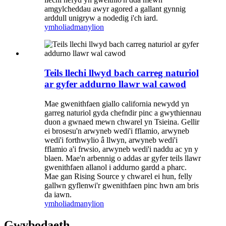
amgylcheddau awyr agored a gallant gynnig
arddull unigryw a nodedig i'ch iard.
ymholiad
manylion
Teils llechi llwyd bach carreg naturiol
ar gyfer addurno llawr wal cawod
Mae gwenithfaen giallo california newydd yn
garreg naturiol gyda chefndir pinc a gwythiennau
duon a gwnaed mewn chwarel yn Tsieina. Gellir
ei brosesu'n arwyneb wedi'i fflamio, arwyneb
wedi'i forthwylio â llwyn, arwyneb wedi'i
fflamio a'i frwsio, arwyneb wedi'i naddu ac yn y
blaen. Mae'n arbennig o addas ar gyfer teils llawr
gwenithfaen allanol i addurno gardd a pharc.
Mae gan Rising Source y chwarel ei hun, felly
gallwn gyflenwi'r gwenithfaen pinc hwn am bris
da iawn.
ymholiad
manylion
Gwybodaeth