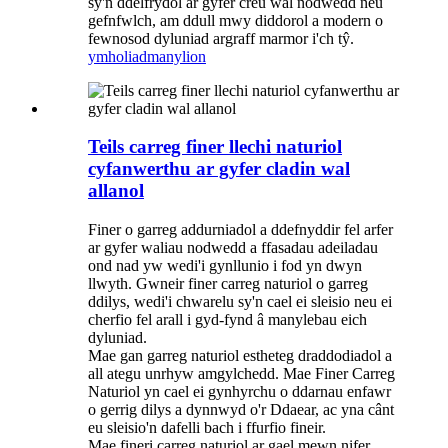
sy'n ddelfrydol ar gyfer creu wal nodwedd neu
gefnfwlch, am ddull mwy diddorol a modern o
fewnosod dyluniad argraff marmor i'ch tŷ.
ymholiad
manylion
Teils carreg finer llechi naturiol
cyfanwerthu ar gyfer cladin wal
allanol
Finer o garreg addurniadol a ddefnyddir fel arfer
ar gyfer waliau nodwedd a ffasadau adeiladau
ond nad yw wedi'i gynllunio i fod yn dwyn
llwyth. Gwneir finer carreg naturiol o garreg
ddilys, wedi'i chwarelu sy'n cael ei sleisio neu ei
cherfio fel arall i gyd-fynd â manylebau eich
dyluniad.
Mae gan garreg naturiol estheteg draddodiadol a
all ategu unrhyw amgylchedd. Mae Finer Carreg
Naturiol yn cael ei gynhyrchu o ddarnau enfawr
o gerrig dilys a dynnwyd o'r Ddaear, ac yna cânt
eu sleisio'n dafelli bach i ffurfio fineir.
Mae fineri carreg naturiol ar gael mewn nifer