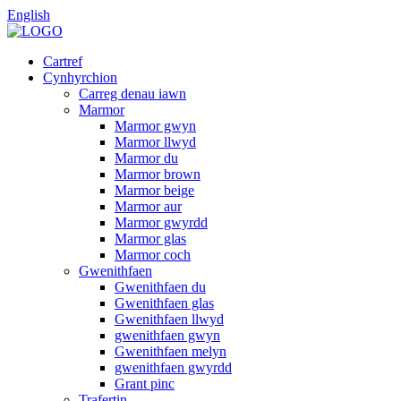
English
Cartref
Cynhyrchion
Carreg denau iawn
Marmor
Marmor gwyn
Marmor llwyd
Marmor du
Marmor brown
Marmor beige
Marmor aur
Marmor gwyrdd
Marmor glas
Marmor coch
Gwenithfaen
Gwenithfaen du
Gwenithfaen glas
Gwenithfaen llwyd
gwenithfaen gwyn
Gwenithfaen melyn
gwenithfaen gwyrdd
Grant pinc
Trafertin