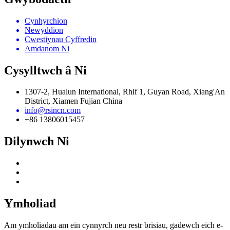
Cynhyrchion
Newyddion
Cwestiynau Cyffredin
Amdanom Ni
Cysylltwch â Ni
1307-2, Hualun International, Rhif 1, Guyan Road, Xiang'An
District, Xiamen Fujian China
info@rsincn.com
+86 13806015457
Dilynwch Ni
Ymholiad
Am ymholiadau am ein cynnyrch neu restr brisiau, gadewch eich e-