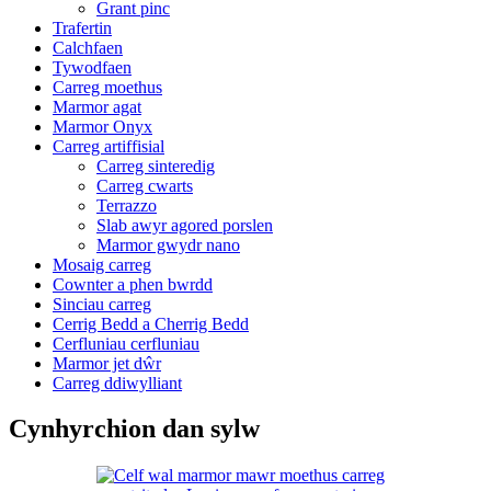
Grant pinc
Trafertin
Calchfaen
Tywodfaen
Carreg moethus
Marmor agat
Marmor Onyx
Carreg artiffisial
Carreg sinteredig
Carreg cwarts
Terrazzo
Slab awyr agored porslen
Marmor gwydr nano
Mosaig carreg
Cownter a phen bwrdd
Sinciau carreg
Cerrig Bedd a Cherrig Bedd
Cerfluniau cerfluniau
Marmor jet dŵr
Carreg ddiwylliant
Cynhyrchion dan sylw