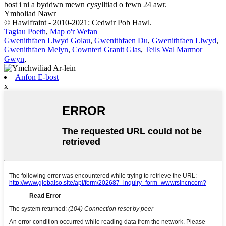
bost i ni a byddwn mewn cysylltiad o fewn 24 awr.
Ymholiad Nawr
© Hawlfraint - 2010-2021: Cedwir Pob Hawl.
Tagiau Poeth
,
Map o'r Wefan
Gwenithfaen Llwyd Golau
,
Gwenithfaen Du
,
Gwenithfaen Llwyd
,
Gwenithfaen Melyn
,
Cownteri Granit Glas
,
Teils Wal Marmor
Gwyn
,
Anfon E-bost
x