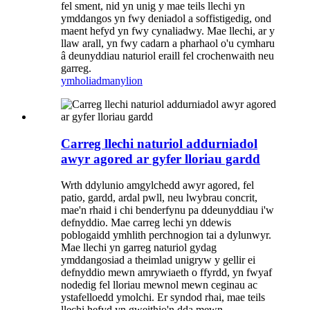
fel sment, nid yn unig y mae teils llechi yn
ymddangos yn fwy deniadol a soffistigedig, ond
maent hefyd yn fwy cynaliadwy. Mae llechi, ar y
llaw arall, yn fwy cadarn a pharhaol o'u cymharu
â deunyddiau naturiol eraill fel crochenwaith neu
garreg.
ymholiad
manylion
Carreg llechi naturiol addurniadol
awyr agored ar gyfer lloriau gardd
Wrth ddylunio amgylchedd awyr agored, fel
patio, gardd, ardal pwll, neu lwybrau concrit,
mae'n rhaid i chi benderfynu pa ddeunyddiau i'w
defnyddio. Mae carreg lechi yn ddewis
poblogaidd ymhlith perchnogion tai a dylunwyr.
Mae llechi yn garreg naturiol gydag
ymddangosiad a theimlad unigryw y gellir ei
defnyddio mewn amrywiaeth o ffyrdd, yn fwyaf
nodedig fel lloriau mewnol mewn ceginau ac
ystafelloedd ymolchi. Er syndod rhai, mae teils
llechi hefyd yn gweithio'n dda mewn