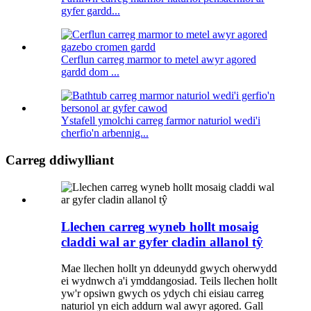
gyfer gardd...
Cerflun carreg marmor to metel awyr agored
gardd dom ...
Ystafell ymolchi carreg farmor naturiol wedi'i
cherfio'n arbennig...
Carreg ddiwylliant
Llechen carreg wyneb hollt mosaig
claddi wal ar gyfer cladin allanol tŷ
Mae llechen hollt yn ddeunydd gwych oherwydd
ei wydnwch a'i ymddangosiad. Teils llechen hollt
yw'r opsiwn gwych os ydych chi eisiau carreg
naturiol yn eich addurn wal awyr agored. Gall