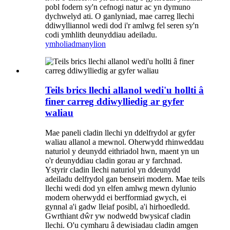
pobl fodern sy'n cefnogi natur ac yn dymuno
dychwelyd ati. O ganlyniad, mae carreg llechi
ddiwylliannol wedi dod i'r amlwg fel seren sy'n
codi ymhlith deunyddiau adeiladu.
ymholiad
manylion
Teils brics llechi allanol wedi'u hollti â
finer carreg ddiwylliedig ar gyfer
waliau
Mae paneli cladin llechi yn ddelfrydol ar gyfer
waliau allanol a mewnol. Oherwydd rhinweddau
naturiol y deunydd eithriadol hwn, maent yn un
o'r deunyddiau cladin gorau ar y farchnad.
Ystyrir cladin llechi naturiol yn ddeunydd
adeiladu delfrydol gan benseiri modern. Mae teils
llechi wedi dod yn elfen amlwg mewn dylunio
modern oherwydd ei berfformiad gwych, ei
gynnal a'i gadw lleiaf posibl, a'i hirhoedledd.
Gwrthiant dŵr yw nodwedd bwysicaf cladin
llechi. O'u cymharu â dewisiadau cladin amgen