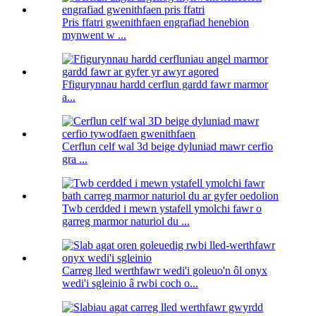
Pris ffatri gwenithfaen engrafiad henebion
mynwent w ...
Ffigurynnau hardd cerflun gardd fawr marmor
a...
Cerflun celf wal 3d beige dyluniad mawr cerfio
gra ...
Twb cerdded i mewn ystafell ymolchi fawr o
garreg marmor naturiol du ...
Carreg lled werthfawr wedi'i goleuo'n ôl onyx
wedi'i sgleinio â rwbi coch o...