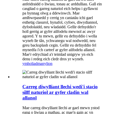
anfeidraidd o liwiau, tonau ac arddulliau. Gall ein
casgliad o garreg naturiol eich helpu i gyflawni
pa bynnag olwg a ddewiswch. Mae
amlbwrpasedd y cerrig yn caniatáu ichi gael
esthetig clasurol, hynafol, cyfoes, diwydiannol,
dyfodolaidd, neu wladaidd. Gellir defnyddio'r
holl gerrig ar gyfer ailfodelu mewnol ac awyr
agored. Y tu mewn, gellir eu defnyddio i wella
wyneb lle tân, ychwanegu wal nodwedd, neu
greu backsplash cegin. Gellir eu defnyddio fel
mynedfa i'ch cartref ar gyfer ailfodelu allanol.
Mae'r edrychiad a'r teimlad unigryw yn eich
denu i redeg eich cledr dros yr wyneb.
ymholiad
manylion
Carreg diwylliant llechi wedi'i stacio
silff naturiol ar gyfer cladin wal
allanol
Mae carreg diwylliant llechi ar gael mewn ystod
eang o liwiau a mathau, ac mae'n gain ac yn