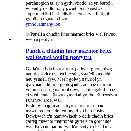
perchnogion tai sy'n gydwybodol ac yn barod i
wneud y cynllunio, y gwaith a'r llanast sy'n
angenrheidiol i roi teils llechen ar wal fertigol
gwblhau'r gwaith hwn.
ymholiad
manylion
Paneli a chladin finer marmor brics
wal fewnol wedi'u pentyrru
Gyda'n teils brics marmor, gallwch greu golwg
naturiol fodern yn eich cegin, ystafell ymolchi,
neu ystafell fyw. Mae'r golwg naturiol yn
gysyniad addurno poblogaidd, ac mae marmor
yn un o'r cerrig naturiol mwyaf poblogaidd; mae
ei wythiennau llawn cymeriad yn rhoi dimensiwn
i unrhyw ardal wal.
Fodd bynnag, mae patrymau marmor maint
mawr traddodiadol yn mynd yn hen ffasiwn.
Dewiswch o'n hamrywiaeth o deils cladin brics
carreg mewnol marmor ar gyfer eich gorchudd
wal. Briciau marmor wedi'u pentyrru fesul un,