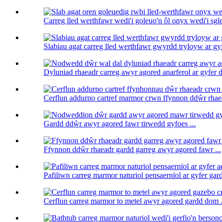
Carreg lled werthfawr wedi'i goleuo'n ôl onyx wedi'i sgle
Slabiau agat carreg lled werthfawr gwyrdd tryloyw ar gyf
Dyluniad rhaeadr carreg awyr agored anarferol ar gyfer d
Cerflun addurno cartref marmor crwn ffynnon ddŵr rhaea
Gardd ddŵr awyr agored fawr tirwedd gyfoes ...
Ffynnon ddŵr rhaeadr gardd garreg awyr agored fawr ...
Pafiliwn carreg marmor naturiol pensaernïol ar gyfer gard
Cerflun carreg marmor to metel awyr agored gardd dom .