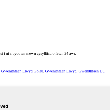
st i ni a byddwn mewn cysylltiad o fewn 24 awr.
,
Gwenithfaen Llwyd Golau
,
Gwenithfaen Llwyd
,
Gwenithfaen Du
,