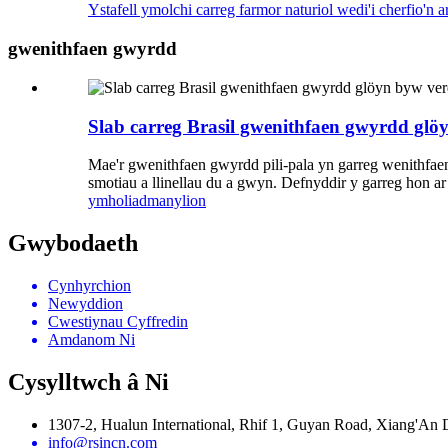
Ystafell ymolchi carreg farmor naturiol wedi'i cherfio'n a
gwenithfaen gwyrdd
Slab carreg Brasil gwenithfaen gwyrdd glöy
Mae'r gwenithfaen gwyrdd pili-pala yn garreg wenithfae
smotiau a llinellau du a gwyn. Defnyddir y garreg hon a
ymholiad
manylion
Gwybodaeth
Cynhyrchion
Newyddion
Cwestiynau Cyffredin
Amdanom Ni
Cysylltwch â Ni
1307-2, Hualun International, Rhif 1, Guyan Road, Xiang'An D
info@rsincn.com