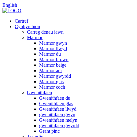
English
Cartref
Cynhyrchion
Carreg denau iawn
Marmor
Marmor gwyn
Marmor llwyd
Marmor du
Marmor brown
Marmor beige
Marmor aur
Marmor gwyrdd
Marmor glas
Marmor coch
Gwenithfaen
Gwenithfaen du
Gwenithfaen glas
Gwenithfaen llwyd
gwenithfaen gwyn
Gwenithfaen melyn
gwenithfaen gwyrdd
Grant pinc
Trafertin