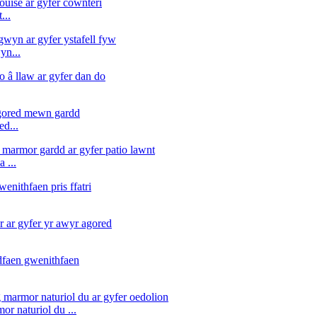
...
yn...
ed...
 ...
r naturiol du ...