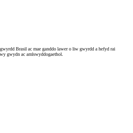
 gwyrdd Brasil ac mae ganddo lawer o liw gwyrdd a hefyd rai
yn fwy gwydn ac amlswyddogaethol.