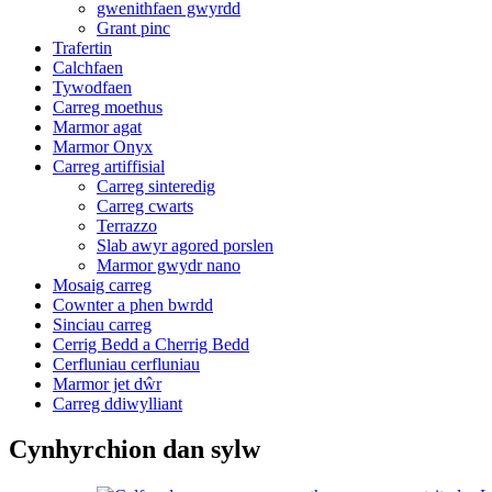
gwenithfaen gwyrdd
Grant pinc
Trafertin
Calchfaen
Tywodfaen
Carreg moethus
Marmor agat
Marmor Onyx
Carreg artiffisial
Carreg sinteredig
Carreg cwarts
Terrazzo
Slab awyr agored porslen
Marmor gwydr nano
Mosaig carreg
Cownter a phen bwrdd
Sinciau carreg
Cerrig Bedd a Cherrig Bedd
Cerfluniau cerfluniau
Marmor jet dŵr
Carreg ddiwylliant
Cynhyrchion dan sylw