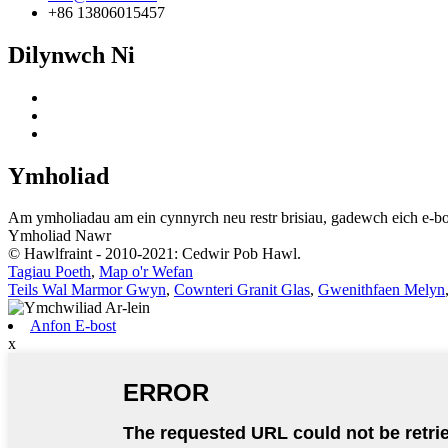
+86 13806015457
Dilynwch Ni
Ymholiad
Am ymholiadau am ein cynnyrch neu restr brisiau, gadewch eich e-bo
Ymholiad Nawr
© Hawlfraint - 2010-2021: Cedwir Pob Hawl.
Tagiau Poeth
,
Map o'r Wefan
Teils Wal Marmor Gwyn
,
Cownteri Granit Glas
,
Gwenithfaen Melyn
Anfon E-bost
x