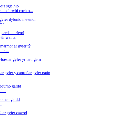
inio â rwbi coch o...
er...
ŵr wal tal...
dr ...
d...
..