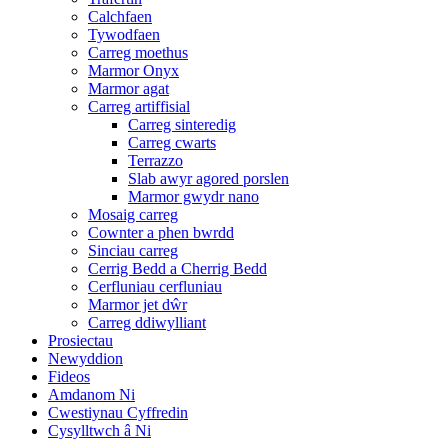
Calchfaen
Tywodfaen
Carreg moethus
Marmor Onyx
Marmor agat
Carreg artiffisial
Carreg sinteredig
Carreg cwarts
Terrazzo
Slab awyr agored porslen
Marmor gwydr nano
Mosaig carreg
Cownter a phen bwrdd
Sinciau carreg
Cerrig Bedd a Cherrig Bedd
Cerfluniau cerfluniau
Marmor jet dŵr
Carreg ddiwylliant
Prosiectau
Newyddion
Fideos
Amdanom Ni
Cwestiynau Cyffredin
Cysylltwch â Ni