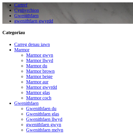
Cartref
Cynhyrchion
Gwenithfaen
gwenithfaen gwyrdd
Categorïau
Carreg denau iawn
Marmor
Marmor gwyn
Marmor llwyd
Marmor du
Marmor brown
Marmor beige
Marmor aur
Marmor gwyrdd
Marmor glas
Marmor coch
Gwenithfaen
Gwenithfaen du
Gwenithfaen glas
Gwenithfaen llwyd
gwenithfaen gwyn
Gwenithfaen melyn