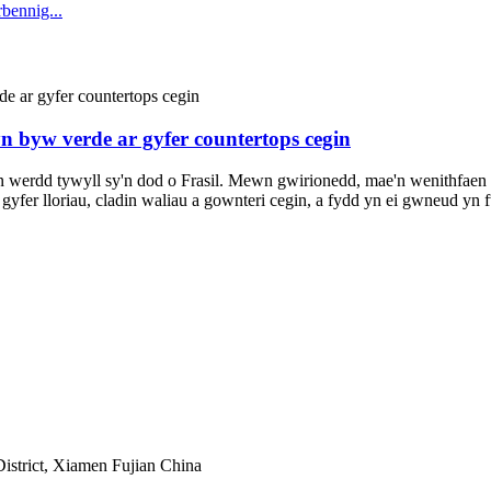
rbennig...
n byw verde ar gyfer countertops cegin
n werdd tywyll sy'n dod o Frasil. Mewn gwirionedd, mae'n wenithfaen
r gyfer lloriau, cladin waliau a gownteri cegin, a fydd yn ei gwneud 
istrict, Xiamen Fujian China