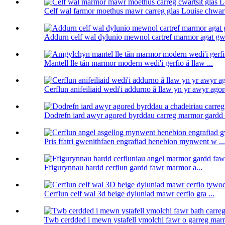
Celf wal farmor moethus mawr carreg glas Louise chwart
Addurn celf wal dylunio mewnol cartref marmor agat gw
Mantell lle tân marmor modern wedi'i gerfio â llaw ...
Cerflun anifeiliaid wedi'i addurno â llaw yn yr awyr agor
Dodrefn iard awyr agored byrddau carreg marmor gardd a
Pris ffatri gwenithfaen engrafiad henebion mynwent w ...
Ffigurynnau hardd cerflun gardd fawr marmor a...
Cerflun celf wal 3d beige dyluniad mawr cerfio gra ...
Twb cerdded i mewn ystafell ymolchi fawr o garreg marmo