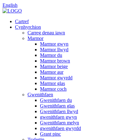
English
Cartref
Cynhyrchion
Carreg denau iawn
Marmor
Marmor gwyn
Marmor llwyd
Marmor du
Marmor brown
Marmor beige
Marmor aur
Marmor gwyrdd
Marmor glas
Marmor coch
Gwenithfaen
Gwenithfaen du
Gwenithfaen glas
Gwenithfaen llwyd
gwenithfaen gwyn
Gwenithfaen melyn
gwenithfaen gwyrdd
Grant pinc
Trafertin