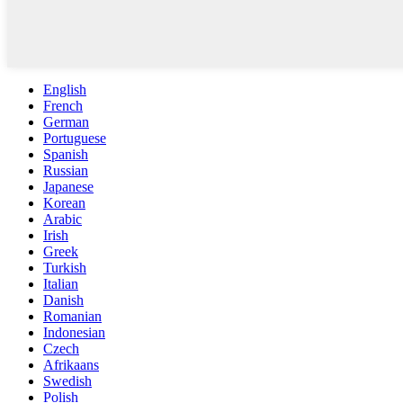
English
French
German
Portuguese
Spanish
Russian
Japanese
Korean
Arabic
Irish
Greek
Turkish
Italian
Danish
Romanian
Indonesian
Czech
Afrikaans
Swedish
Polish