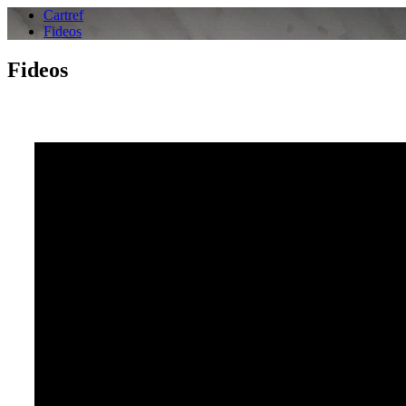
Cartref
Fideos
Fideos