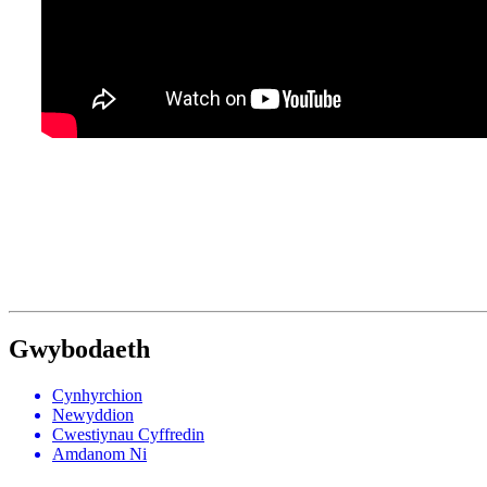
Gwybodaeth
Cynhyrchion
Newyddion
Cwestiynau Cyffredin
Amdanom Ni