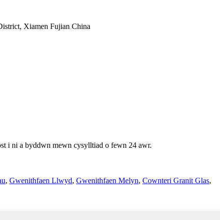
istrict, Xiamen Fujian China
st i ni a byddwn mewn cysylltiad o fewn 24 awr.
au
,
Gwenithfaen Llwyd
,
Gwenithfaen Melyn
,
Cownteri Granit Glas
,