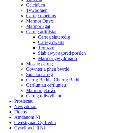
Calchfaen
Tywodfaen
Carreg moethus
Marmor Onyx
Marmor agat
Carreg artiffisial
Carreg sinteredig
Carreg cwarts
Terrazzo
Slab awyr agored porslen
Marmor gwydr nano
Mosaig carreg
Cownter a phen bwrdd
Sinciau carreg
Cerrig Bedd a Cherrig Bedd
Cerfluniau cerfluniau
Marmor jet dŵr
Carreg ddiwylliant
Prosiectau
Newyddion
Fideos
Amdanom Ni
Cwestiynau Cyffredin
Cysylltwch â Ni