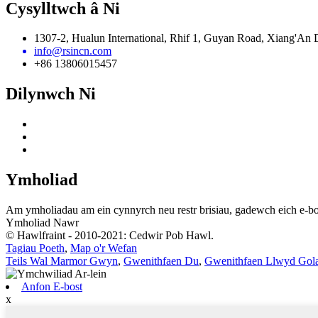
Cysylltwch â Ni
1307-2, Hualun International, Rhif 1, Guyan Road, Xiang'An D
info@rsincn.com
+86 13806015457
Dilynwch Ni
Ymholiad
Am ymholiadau am ein cynnyrch neu restr brisiau, gadewch eich e-bo
Ymholiad Nawr
© Hawlfraint - 2010-2021: Cedwir Pob Hawl.
Tagiau Poeth
,
Map o'r Wefan
Teils Wal Marmor Gwyn
,
Gwenithfaen Du
,
Gwenithfaen Llwyd Gol
Anfon E-bost
x