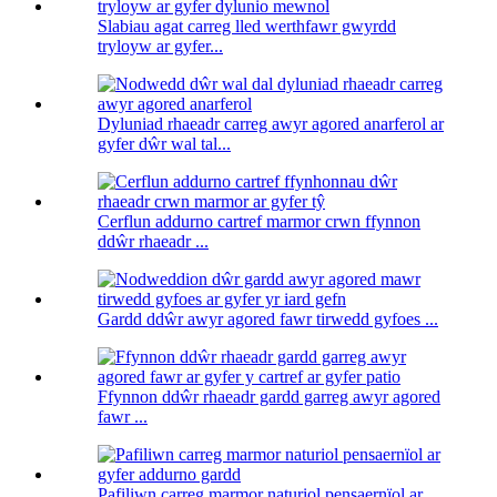
Slabiau agat carreg lled werthfawr gwyrdd
tryloyw ar gyfer...
Dyluniad rhaeadr carreg awyr agored anarferol ar
gyfer dŵr wal tal...
Cerflun addurno cartref marmor crwn ffynnon
ddŵr rhaeadr ...
Gardd ddŵr awyr agored fawr tirwedd gyfoes ...
Ffynnon ddŵr rhaeadr gardd garreg awyr agored
fawr ...
Pafiliwn carreg marmor naturiol pensaernïol ar