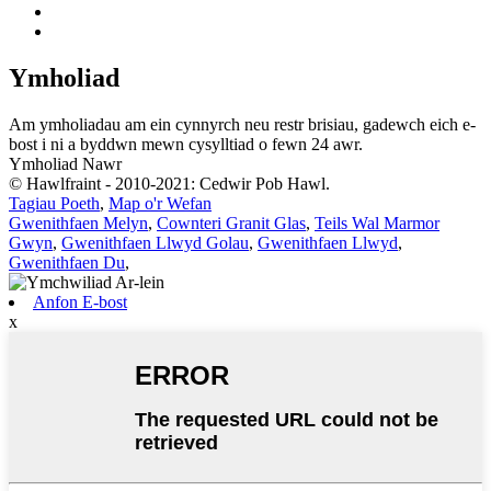
Ymholiad
Am ymholiadau am ein cynnyrch neu restr brisiau, gadewch eich e-
bost i ni a byddwn mewn cysylltiad o fewn 24 awr.
Ymholiad Nawr
© Hawlfraint - 2010-2021: Cedwir Pob Hawl.
Tagiau Poeth
,
Map o'r Wefan
Gwenithfaen Melyn
,
Cownteri Granit Glas
,
Teils Wal Marmor
Gwyn
,
Gwenithfaen Llwyd Golau
,
Gwenithfaen Llwyd
,
Gwenithfaen Du
,
Anfon E-bost
x