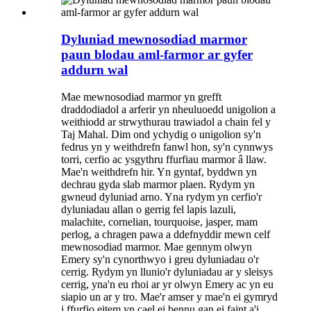
Dyluniad mewnosodiad marmor
paun blodau aml-farmor ar gyfer
addurn wal
Mae mewnosodiad marmor yn grefft
draddodiadol a arferir yn nheuluoedd unigolion a
weithiodd ar strwythurau trawiadol a chain fel y
Taj Mahal. Dim ond ychydig o unigolion sy'n
fedrus yn y weithdrefn fanwl hon, sy'n cynnwys
torri, cerfio ac ysgythru ffurfiau marmor â llaw.
Mae'n weithdrefn hir. Yn gyntaf, byddwn yn
dechrau gyda slab marmor plaen. Rydym yn
gwneud dyluniad arno. Yna rydym yn cerfio'r
dyluniadau allan o gerrig fel lapis lazuli,
malachite, cornelian, tourquoise, jasper, mam
perlog, a chragen pawa a ddefnyddir mewn celf
mewnosodiad marmor. Mae gennym olwyn
Emery sy'n cynorthwyo i greu dyluniadau o'r
cerrig. Rydym yn llunio'r dyluniadau ar y sleisys
cerrig, yna'n eu rhoi ar yr olwyn Emery ac yn eu
siapio un ar y tro. Mae'r amser y mae'n ei gymryd
i ffurfio eitem yn cael ei bennu gan ei faint a'i