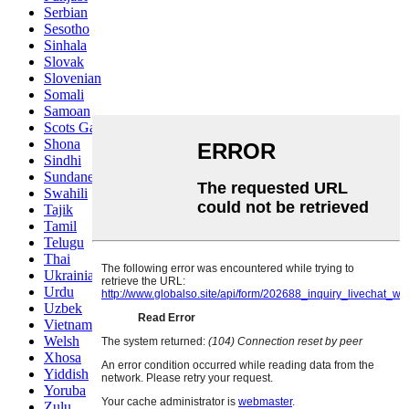
Serbian
Sesotho
Sinhala
Slovak
Slovenian
Somali
Samoan
Scots Gaelic
Shona
Sindhi
Sundanese
Swahili
Tajik
Tamil
Telugu
Thai
Ukrainian
Urdu
Uzbek
Vietnamese
Welsh
Xhosa
Yiddish
Yoruba
Zulu