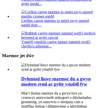
gyfer gardd...
Cerflun carreg marmor to metel awyr agored
gardd dom ...
Ystafell ymolchi carreg farmor naturiol wedi'i
cherfio'n arbennig...
Marmor jet dŵr
Dyluniad llawr marmor du a gwyn
modern syml ar gyfer ystafell fyw
Mae'r lloriau marmor du a gwyn hyn yn
cynnwys amrywiaeth anhygoel o ddyluniadau
geometrig, yn amrywio o streipiau cain a
motiffau dotiog i ddiamwntau a labyrinthau