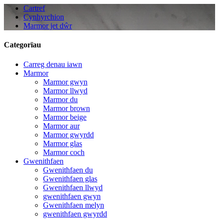
Cartref
Cynhyrchion
Marmor jet dŵr
Categorïau
Carreg denau iawn
Marmor
Marmor gwyn
Marmor llwyd
Marmor du
Marmor brown
Marmor beige
Marmor aur
Marmor gwyrdd
Marmor glas
Marmor coch
Gwenithfaen
Gwenithfaen du
Gwenithfaen glas
Gwenithfaen llwyd
gwenithfaen gwyn
Gwenithfaen melyn
gwenithfaen gwyrdd