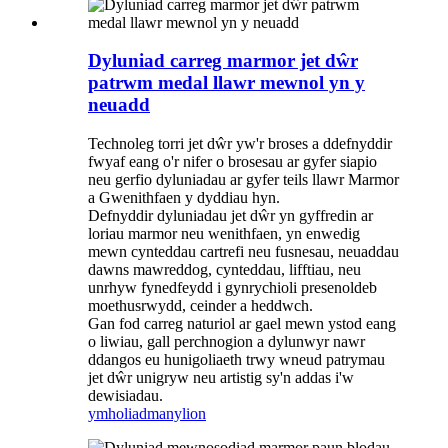
Dyluniad carreg marmor jet dŵr
patrwm medal llawr mewnol yn y
neuadd
Technoleg torri jet dŵr yw'r broses a ddefnyddir
fwyaf eang o'r nifer o brosesau ar gyfer siapio
neu gerfio dyluniadau ar gyfer teils llawr Marmor
a Gwenithfaen y dyddiau hyn.
Defnyddir dyluniadau jet dŵr yn gyffredin ar
loriau marmor neu wenithfaen, yn enwedig
mewn cynteddau cartrefi neu fusnesau, neuaddau
dawns mawreddog, cynteddau, lifftiau, neu
unrhyw fynedfeydd i gynrychioli presenoldeb
moethusrwydd, ceinder a heddwch.
Gan fod carreg naturiol ar gael mewn ystod eang
o liwiau, gall perchnogion a dylunwyr nawr
ddangos eu hunigoliaeth trwy wneud patrymau
jet dŵr unigryw neu artistig sy'n addas i'w
dewisiadau.
ymholiad
manylion