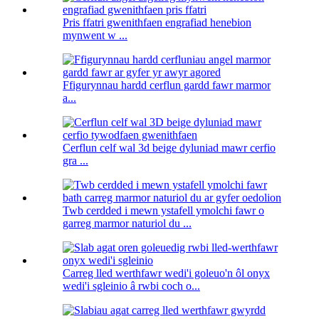
Pris ffatri gwenithfaen engrafiad henebion
mynwent w ...
Ffigurynnau hardd cerflun gardd fawr marmor
a...
Cerflun celf wal 3d beige dyluniad mawr cerfio
gra ...
Twb cerdded i mewn ystafell ymolchi fawr o
garreg marmor naturiol du ...
Carreg lled werthfawr wedi'i goleuo'n ôl onyx
wedi'i sgleinio â rwbi coch o...