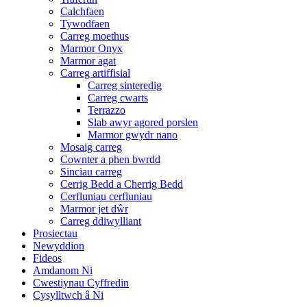
Calchfaen
Tywodfaen
Carreg moethus
Marmor Onyx
Marmor agat
Carreg artiffisial
Carreg sinteredig
Carreg cwarts
Terrazzo
Slab awyr agored porslen
Marmor gwydr nano
Mosaig carreg
Cownter a phen bwrdd
Sinciau carreg
Cerrig Bedd a Cherrig Bedd
Cerfluniau cerfluniau
Marmor jet dŵr
Carreg ddiwylliant
Prosiectau
Newyddion
Fideos
Amdanom Ni
Cwestiynau Cyffredin
Cysylltwch â Ni