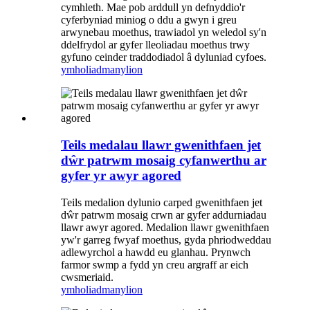
cymhleth. Mae pob arddull yn defnyddio'r
cyferbyniad miniog o ddu a gwyn i greu
arwynebau moethus, trawiadol yn weledol sy'n
ddelfrydol ar gyfer lleoliadau moethus trwy
gyfuno ceinder traddodiadol â dyluniad cyfoes.
ymholiad
manylion
Teils medalau llawr gwenithfaen jet
dŵr patrwm mosaig cyfanwerthu ar
gyfer yr awyr agored
Teils medalion dylunio carped gwenithfaen jet
dŵr patrwm mosaig crwn ar gyfer addurniadau
llawr awyr agored. Medalion llawr gwenithfaen
yw'r garreg fwyaf moethus, gyda phriodweddau
adlewyrchol a hawdd eu glanhau. Prynwch
farmor swmp a fydd yn creu argraff ar eich
cwsmeriaid.
ymholiad
manylion