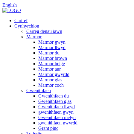
English
Cartref
Cynhyrchion
Carreg denau iawn
Marmor
Marmor gwyn
Marmor llwyd
Marmor du
Marmor brown
Marmor beige
Marmor aur
Marmor gwyrdd
Marmor glas
Marmor coch
Gwenithfaen
Gwenithfaen du
Gwenithfaen glas
Gwenithfaen llwyd
gwenithfaen gwyn
Gwenithfaen melyn
gwenithfaen gwyrdd
Grant pinc
Trafertin