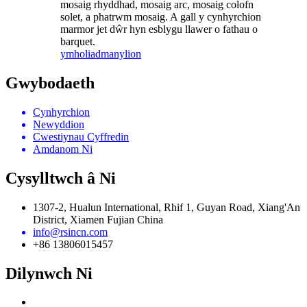
mosaig rhyddhad, mosaig arc, mosaig colofn
solet, a phatrwm mosaig. A gall y cynhyrchion
marmor jet dŵr hyn esblygu llawer o fathau o
barquet.
ymholiad
manylion
Gwybodaeth
Cynhyrchion
Newyddion
Cwestiynau Cyffredin
Amdanom Ni
Cysylltwch â Ni
1307-2, Hualun International, Rhif 1, Guyan Road, Xiang'An
District, Xiamen Fujian China
info@rsincn.com
+86 13806015457
Dilynwch Ni