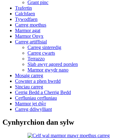
Grant pinc
Trafertin
Calchfaen
Tywodfaen
Carreg moethus
Marmor agat
Marmor Onyx
Carreg artiffisial
Carreg sinteredig
Carreg cwarts
Terrazzo
Slab awyr agored porslen
Marmor gwydr nano
Mosaig carreg
Cownter a phen bwrdd
Sinciau carreg
Cerrig Bedd a Cherrig Bedd
Cerfluniau cerfluniau
Marmor jet dŵr
Carreg ddiwylliant
Cynhyrchion dan sylw