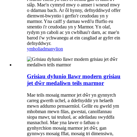
siâp. Mae'n cymryd mwy o amser i wneud mwy
o ddarnau bach. Ar ôl hynny, defnyddiwyd offer
diemwnt-bwyntio i gerfio'r ceudodau yn y
marmor. Yna caiff y darnau wedi'u ffurfio eu
smentio i'r ceudodau yn y Marmor. Yn olaf,
rydym yn caboli ac yn cwblhau'r darn, ac mae'n
barod i'w ychwanegu at ein casgliad ar gyfer ein
defnyddwyr.
ymholiad
manylion
Grisiau dylunio llawr modern grisiau
jet dŵr medaliwn teils marmor
Mae teils mosaig marmor jet dŵr yn gynnyrch
carreg gwerth uchel, a ddefnyddir yn helaeth
mewn addurno pensaernïol. Gellir eu gweld ym
mhobman mewn filas, gwestai, canolfannau
siopa mawr, tai teuluol, ac adeiladau swyddfa
masnachol. Mae yna lawer o fathau o
gynhyrchion mosaig marmor jet dŵr, gan
gynnwys mosaig fflat, mosaig tri dimensiwn,