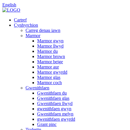
English
Cartref
Cynhyrchion
Carreg denau iawn
Marmor
Marmor gwyn
Marmor llwyd
Marmor du
Marmor brown
Marmor beige
Marmor aur
Marmor gwyrdd
Marmor glas
Marmor coch
Gwenithfaen
Gwenithfaen du
Gwenithfaen glas
Gwenithfaen llwyd
gwenithfaen gwyn
Gwenithfaen melyn
gwenithfaen gwyrdd
Grant pinc
Trafertin