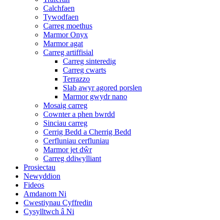
Calchfaen
Tywodfaen
Carreg moethus
Marmor Onyx
Marmor agat
Carreg artiffisial
Carreg sinteredig
Carreg cwarts
Terrazzo
Slab awyr agored porslen
Marmor gwydr nano
Mosaig carreg
Cownter a phen bwrdd
Sinciau carreg
Cerrig Bedd a Cherrig Bedd
Cerfluniau cerfluniau
Marmor jet dŵr
Carreg ddiwylliant
Prosiectau
Newyddion
Fideos
Amdanom Ni
Cwestiynau Cyffredin
Cysylltwch â Ni