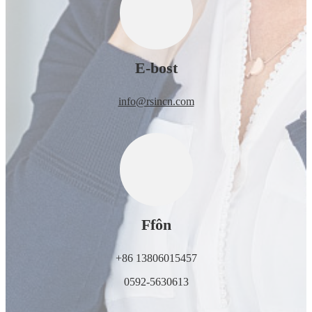
E-bost
info@rsincn.com
Ffôn
+86 13806015457
0592-5630613