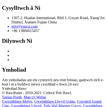
Cysylltwch â Ni
1307-2, Hualun International, Rhif 1, Guyan Road, Xiang'An
District, Xiamen Fujian China
info@rsincn.com
+86 13806015457
Dilynwch Ni
Ymholiad
Am ymholiadau am ein cynnyrch neu restr brisiau, gadewch eich e-
bost i ni a byddwn mewn cysylltiad o fewn 24 awr.
Ymholiad Nawr
© Hawlfraint - 2010-2021: Cedwir Pob Hawl.
Tagiau Poeth
,
Map o'r Wefan
Gwenithfaen Melyn
,
Gwenithfaen Llwyd Golau
,
Cownteri Granit
Glas
,
Gwenithfaen Llwyd
,
Teils Wal Marmor Gwyn
,
Gwenithfaen