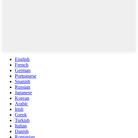
English
French
German
Portuguese
Spanish
Russian
Japanese
Korean
Arabic
Irish
Greek
Turkish
Italian
Danish
Romanian