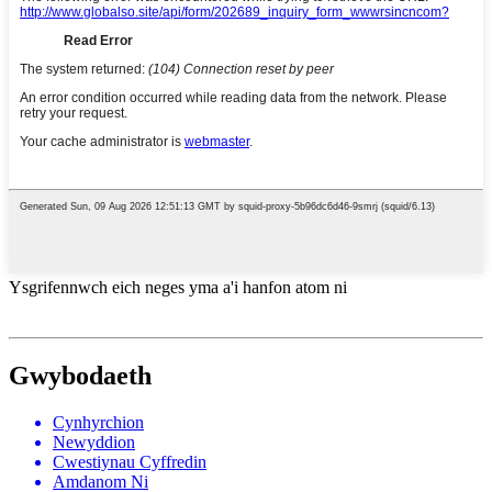
Ysgrifennwch eich neges yma a'i hanfon atom ni
Gwybodaeth
Cynhyrchion
Newyddion
Cwestiynau Cyffredin
Amdanom Ni