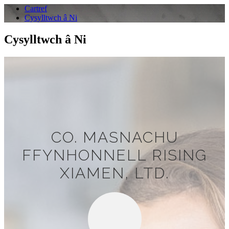
Cartref
Cysylltwch â Ni
Cysylltwch â Ni
CO. MASNACHU
FFYNHONNELL RISING
XIAMEN, LTD.