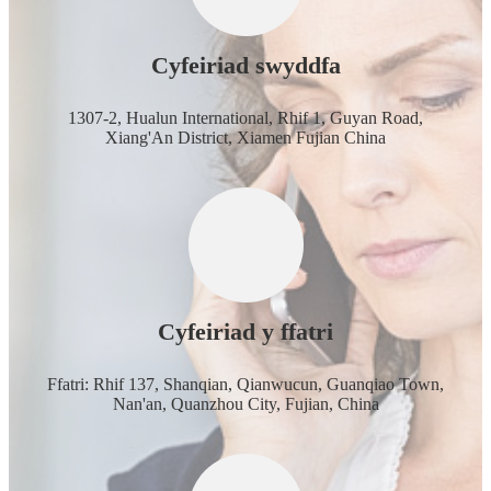
Cyfeiriad swyddfa
1307-2, Hualun International, Rhif 1, Guyan Road,
Xiang'An District, Xiamen Fujian China
Cyfeiriad y ffatri
Ffatri: Rhif 137, Shanqian, Qianwucun, Guanqiao Town,
Nan'an, Quanzhou City, Fujian, China