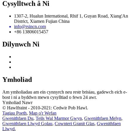
Cysylltwch â Ni
1307-2, Hualun International, Rhif 1, Guyan Road, Xiang'An
District, Xiamen Fujian China
info@rsincn.com
+86 13806015457
Dilynwch Ni
Ymholiad
Am ymholiadau am ein cynnyrch neu restr brisiau, gadewch eich e-
bost i ni a byddwn mewn cysylltiad o fewn 24 awr.
Ymholiad Nawr
© Hawlfraint - 2010-2021: Cedwir Pob Hawl.
Tagiau Poeth
,
Map o'r Wefan
Gwenithfaen Du
,
Teils Wal Marmor Gwyn
,
Gwenithfaen Melyn
,
Gwenithfaen Llwyd Golau
,
Cownteri Granit Glas
,
Gwenithfaen
Llwyd
,