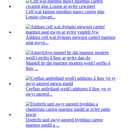
Celf wal farmor moethus mawr carreg glas
Louise chwart...
Addurn celf wal dylunio mewnol cartref marmor
agat gwyn...
Mantell lle tân marmor modern wedi'i gerfio â
llaw ...
Cerflun anifeiliaid wedi'i addurno â llaw yn yr
awyr agored...
Dodrefn iard awyr agored byrddau carreg
marmor gardd a ...