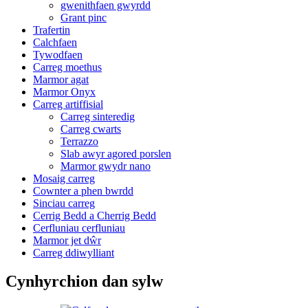
gwenithfaen gwyrdd
Grant pinc
Trafertin
Calchfaen
Tywodfaen
Carreg moethus
Marmor agat
Marmor Onyx
Carreg artiffisial
Carreg sinteredig
Carreg cwarts
Terrazzo
Slab awyr agored porslen
Marmor gwydr nano
Mosaig carreg
Cownter a phen bwrdd
Sinciau carreg
Cerrig Bedd a Cherrig Bedd
Cerfluniau cerfluniau
Marmor jet dŵr
Carreg ddiwylliant
Cynhyrchion dan sylw