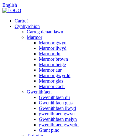
English
Cartref
Cynhyrchion
Carreg denau iawn
Marmor
Marmor gwyn
Marmor llwyd
Marmor du
Marmor brown
Marmor beige
Marmor aur
Marmor gwyrdd
Marmor glas
Marmor coch
Gwenithfaen
Gwenithfaen du
Gwenithfaen glas
Gwenithfaen llwyd
gwenithfaen gwyn
Gwenithfaen melyn
gwenithfaen gwyrdd
Grant pinc
Trafertin