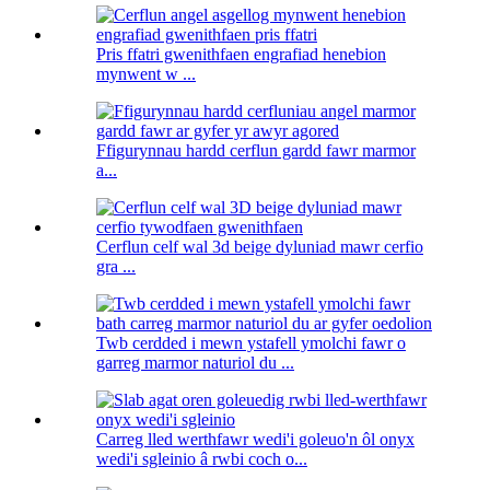
Pris ffatri gwenithfaen engrafiad henebion
mynwent w ...
Ffigurynnau hardd cerflun gardd fawr marmor
a...
Cerflun celf wal 3d beige dyluniad mawr cerfio
gra ...
Twb cerdded i mewn ystafell ymolchi fawr o
garreg marmor naturiol du ...
Carreg lled werthfawr wedi'i goleuo'n ôl onyx
wedi'i sgleinio â rwbi coch o...