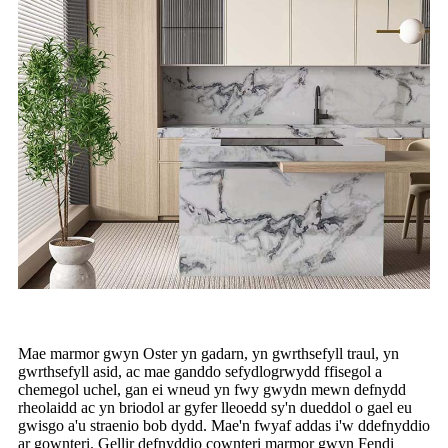
Mae marmor gwyn Oster yn gadarn, yn gwrthsefyll traul, yn
gwrthsefyll asid, ac mae ganddo sefydlogrwydd ffisegol a
chemegol uchel, gan ei wneud yn fwy gwydn mewn defnydd
rheolaidd ac yn briodol ar gyfer lleoedd sy'n dueddol o gael eu
gwisgo a'u straenio bob dydd. Mae'n fwyaf addas i'w ddefnyddio
ar gownteri. Gellir defnyddio cownteri marmor gwyn Fendi