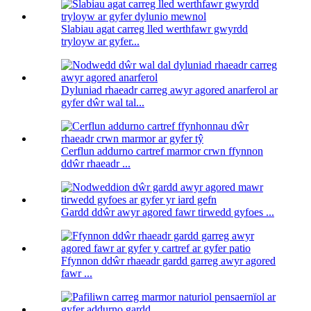
Slabiau agat carreg lled werthfawr gwyrdd
tryloyw ar gyfer...
Dyluniad rhaeadr carreg awyr agored anarferol ar
gyfer dŵr wal tal...
Cerflun addurno cartref marmor crwn ffynnon
ddŵr rhaeadr ...
Gardd ddŵr awyr agored fawr tirwedd gyfoes ...
Ffynnon ddŵr rhaeadr gardd garreg awyr agored
fawr ...