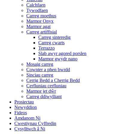
Calchfaen
Tywodfaen
Carreg moethus
Marmor Onyx
Marmor agat
Carreg artiffisial
Carreg sinteredig
Carreg cwarts
Terrazzo
Slab awyr agored porslen
Marmor gwydr nano
Mosaig carreg
Cownter a phen bwrdd
Sinciau carreg
Cerrig Bedd a Cherrig Bedd
Cerfluniau cerfluniau
Marmor jet dŵr
Carreg ddiwylliant
Prosiectau
Newyddion
Fideos
Amdanom Ni
Cwestiynau Cyffredin
Cysylltwch â Ni