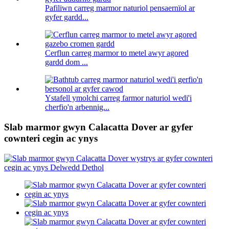
Pafiliwn carreg marmor naturiol pensaernïol ar
gyfer gardd...
Cerflun carreg marmor to metel awyr agored
gardd dom ...
Ystafell ymolchi carreg farmor naturiol wedi'i
cherfio'n arbennig...
Slab marmor gwyn Calacatta Dover ar gyfer
cownteri cegin ac ynys