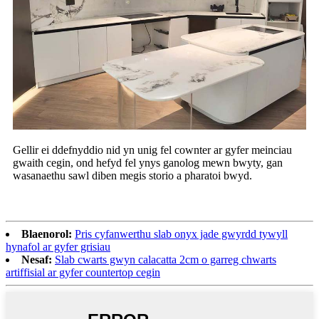
Gellir ei ddefnyddio nid yn unig fel cownter ar gyfer meinciau
gwaith cegin, ond hefyd fel ynys ganolog mewn bwyty, gan
wasanaethu sawl diben megis storio a pharatoi bwyd.
Blaenorol:
Pris cyfanwerthu slab onyx jade gwyrdd tywyll
hynafol ar gyfer grisiau
Nesaf:
Slab cwarts gwyn calacatta 2cm o garreg chwarts
artiffisial ar gyfer countertop cegin