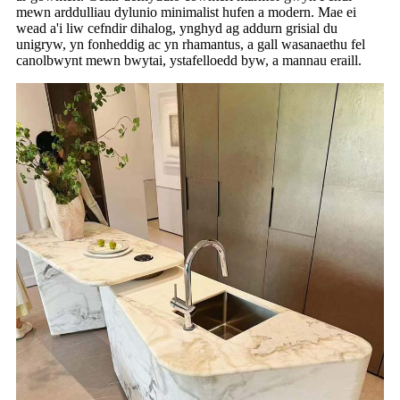
mewn arddulliau dylunio minimalist hufen a modern. Mae ei
wead a'i liw cefndir dihalog, ynghyd ag addurn grisial du
unigryw, yn fonheddig ac yn rhamantus, a gall wasanaethu fel
canolbwynt mewn bwytai, ystafelloedd byw, a mannau eraill.