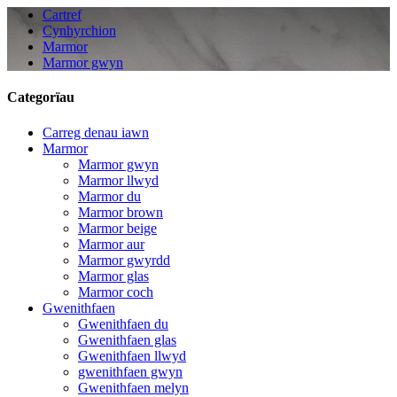
Cartref
Cynhyrchion
Marmor
Marmor gwyn
Categorïau
Carreg denau iawn
Marmor
Marmor gwyn
Marmor llwyd
Marmor du
Marmor brown
Marmor beige
Marmor aur
Marmor gwyrdd
Marmor glas
Marmor coch
Gwenithfaen
Gwenithfaen du
Gwenithfaen glas
Gwenithfaen llwyd
gwenithfaen gwyn
Gwenithfaen melyn