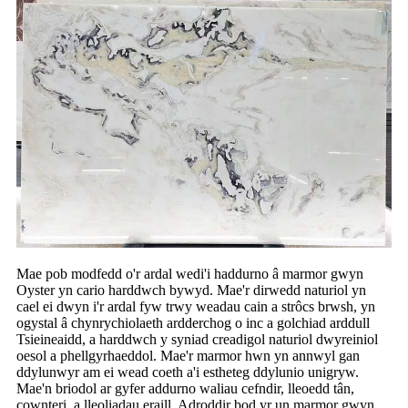
Mae pob modfedd o'r ardal wedi'i haddurno â marmor gwyn
Oyster yn cario harddwch bywyd. Mae'r dirwedd naturiol yn
cael ei dwyn i'r ardal fyw trwy weadau cain a strôcs brwsh, yn
ogystal â chynrychiolaeth ardderchog o inc a golchiad arddull
Tsieineaidd, a harddwch y syniad creadigol naturiol dwyreiniol
oesol a phellgyrhaeddol. Mae'r marmor hwn yn annwyl gan
ddylunwyr am ei wead coeth a'i estheteg ddylunio unigryw.
Mae'n briodol ar gyfer addurno waliau cefndir, lleoedd tân,
cownteri, a lleoliadau eraill. Adroddir bod yr un marmor gwyn