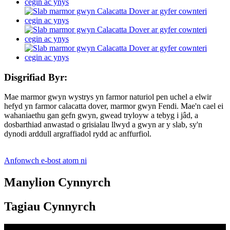
Disgrifiad Byr:
Mae marmor gwyn wystrys yn farmor naturiol pen uchel a elwir
hefyd yn farmor calacatta dover, marmor gwyn Fendi. Mae'n cael ei
wahaniaethu gan gefn gwyn, gwead tryloyw a tebyg i jâd, a
dosbarthiad anwastad o grisialau llwyd a gwyn ar y slab, sy'n
dynodi arddull argraffiadol rydd ac anffurfiol.
Anfonwch e-bost atom ni
Manylion Cynnyrch
Tagiau Cynnyrch