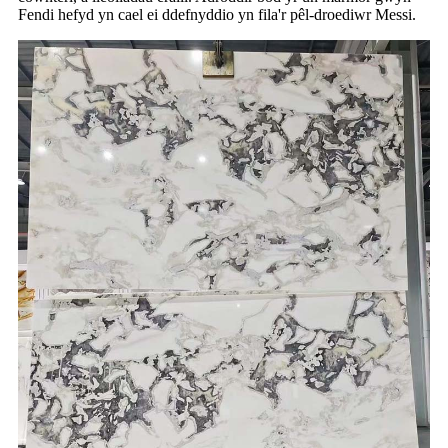
Fendi hefyd yn cael ei ddefnyddio yn fila'r pêl-droediwr Messi.