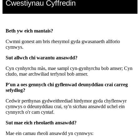
Cwestiynau Cyffredin
Beth yw eich mantais?
Cwmni gonest am bris rhesymol gyda gwasanaeth allforio
cymwys.
Sut allwch chi warantu ansawdd?
Cyn cynhyrchu màs, mae sampl cyn-gynhyrchu bob amser; Cyn
cludo, mae archwiliad terfynol bob amser.
P'un a oes gennych chi gyflenwad deunyddiau crai carreg
sefydlog?
Cedwir perthynas gydweithrediad hirdymor gyda chyflenwyr
cymwys o ddeunyddiau crai, sy'n sicrhau ansawdd uchel ein
cynnyrch o'r cam cyntaf.
Sut mae eich rheolaeth ansawdd?
Mae ein camau rheoli ansawdd yn cynnwys: