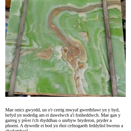
Mae onics gwyrdd, un o'r cerrig mwyaf gwerthfawr yn y byd,
hefyd yn nodedig am ei dawelwch a'i fonheddwch. Mae gan y
garreg y pŵer i'ch rhyddhau o unrhyw bryderon, pryder a
phoeni. A dywedir ei bod yn rhoi cefnogaeth feddyliol bwerus a
chadarnhaol.