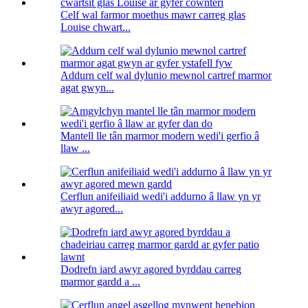
Celf wal farmor moethus mawr carreg glas
Louise chwart...
Addurn celf wal dylunio mewnol cartref marmor
agat gwyn...
Mantell lle tân marmor modern wedi'i gerfio â
llaw ...
Cerflun anifeiliaid wedi'i addurno â llaw yn yr
awyr agored...
Dodrefn iard awyr agored byrddau carreg
marmor gardd a ...