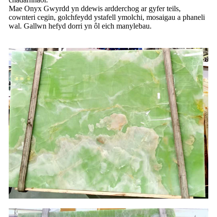
Mae Onyx Gwyrdd yn ddewis ardderchog ar gyfer teils,
cownteri cegin, golchfeydd ystafell ymolchi, mosaigau a phaneli
wal. Gallwn hefyd dorri yn ôl eich manylebau.