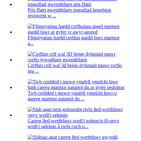
Pris ffatri gwenithfaen engrafiad henebion
mynwent w ...
Ffigurynnau hardd cerflun gardd fawr marmor
a...
Cerflun celf wal 3d beige dyluniad mawr cerfio
gra ...
Twb cerdded i mewn ystafell ymolchi fawr o
garreg marmor naturiol du ...
Carreg lled werthfawr wedi'i goleuo'n ôl onyx
wedi'i sgleinio â rwbi coch o...