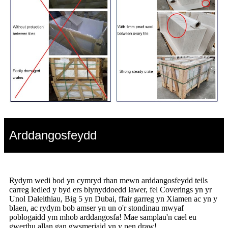
Arddangosfeydd
Rydym wedi bod yn cymryd rhan mewn arddangosfeydd teils
carreg ledled y byd ers blynyddoedd lawer, fel Coverings yn yr
Unol Daleithiau, Big 5 yn Dubai, ffair garreg yn Xiamen ac yn y
blaen, ac rydym bob amser yn un o'r stondinau mwyaf
poblogaidd ym mhob arddangosfa! Mae samplau'n cael eu
gwerthu allan gan gwsmeriaid yn y pen draw!