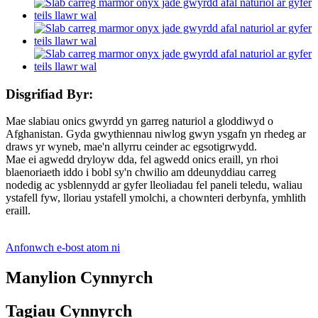
Disgrifiad Byr:
Mae slabiau onics gwyrdd yn garreg naturiol a gloddiwyd o
Afghanistan. Gyda gwythiennau niwlog gwyn ysgafn yn rhedeg ar
draws yr wyneb, mae'n allyrru ceinder ac egsotigrwydd.
Mae ei agwedd dryloyw dda, fel agwedd onics eraill, yn rhoi
blaenoriaeth iddo i bobl sy'n chwilio am ddeunyddiau carreg
nodedig ac ysblennydd ar gyfer lleoliadau fel paneli teledu, waliau
ystafell fyw, lloriau ystafell ymolchi, a chownteri derbynfa, ymhlith
eraill.
Anfonwch e-bost atom ni
Manylion Cynnyrch
Tagiau Cynnyrch