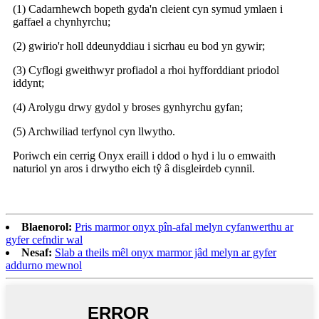
(1) Cadarnhewch bopeth gyda'n cleient cyn symud ymlaen i
gaffael a chynhyrchu;
(2) gwirio'r holl ddeunyddiau i sicrhau eu bod yn gywir;
(3) Cyflogi gweithwyr profiadol a rhoi hyfforddiant priodol
iddynt;
(4) Arolygu drwy gydol y broses gynhyrchu gyfan;
(5) Archwiliad terfynol cyn llwytho.
Poriwch ein cerrig Onyx eraill i ddod o hyd i lu o emwaith
naturiol yn aros i drwytho eich tŷ â disgleirdeb cynnil.
Blaenorol:
Pris marmor onyx pîn-afal melyn cyfanwerthu ar
gyfer cefndir wal
Nesaf:
Slab a theils mêl onyx marmor jâd melyn ar gyfer
addurno mewnol