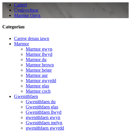
Cartref
Cynhyrchion
Marmor Onyx
Categorïau
Carreg denau iawn
Marmor
Marmor gwyn
Marmor llwyd
Marmor du
Marmor brown
Marmor beige
Marmor aur
Marmor gwyrdd
Marmor glas
Marmor coch
Gwenithfaen
Gwenithfaen du
Gwenithfaen glas
Gwenithfaen llwyd
gwenithfaen gwyn
Gwenithfaen melyn
gwenithfaen gwyrdd