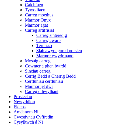
Calchfaen
Tywodfaen
Carreg moethus
Marmor Onyx
Marmor agat
Carreg artiffisial
Carreg sinteredig
Carreg cwarts
Terrazzo
Slab awyr agored porslen
Marmor gwydr nano
Mosaig carreg
Cownter a phen bwrdd
Sinciau carreg
Cerrig Bedd a Cherrig Bedd
Cerfluniau cerfluniau
Marmor jet dŵr
Carreg ddiwylliant
Prosiectau
Newyddion
Fideos
Amdanom Ni
Cwestiynau Cyffredin
Cysylltwch â Ni