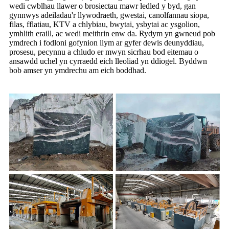
wedi cwblhau llawer o brosiectau mawr ledled y byd, gan
gynnwys adeiladau'r llywodraeth, gwestai, canolfannau siopa,
filas, fflatiau, KTV a chlybiau, bwytai, ysbytai ac ysgolion,
ymhlith eraill, ac wedi meithrin enw da. Rydym yn gwneud pob
ymdrech i fodloni gofynion llym ar gyfer dewis deunyddiau,
prosesu, pecynnu a chludo er mwyn sicrhau bod eitemau o
ansawdd uchel yn cyrraedd eich lleoliad yn ddiogel. Byddwn
bob amser yn ymdrechu am eich boddhad.