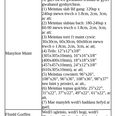
gwahanol gynhyrchion.
(1) Meintiau slab llif gang: 120up x
240up mewn trwch o 1.8cm, 2cm, 3cm,
ac ati;
(2) Meintiau slabiau bach: 180-240up x
60-90 mewn trwch o 1.8cm, 2cm, 3cm,
ac ati;
(3) Meintiau torri i'r maint cywir:
30x30cm, 60x30cm, 60x60cm mewn
trwch o 1.8cm, 2cm, 3cm, ac ati;
(4) Teils: 12”x12”x3/8”
Manylion Maint
(305x305x10mm), 16”x16”x3/8”
(400x400x10mm), 18”x18”x3/8”
(457x457x10mm), 24”x12”x3/8”
(610x305x10mm), ac ati;
(5) Meintiau cownteri: 96”x26”,
108”x26”, 96”x36”, 108”x36”, 98”x37”
neu faint y prosiect, ac ati.,
(6) Meintiau topiau golchfa: 25”x22”,
31”x22”, 37”x/22”, 49”x22”, 61”x22”, ac
ati,
(7) Mae manyleb wedi'i haddasu hefyd ar
gael;
Wedi'i sgleinio, wedi'i hogi, wedi'i
Ffordd Gorffen