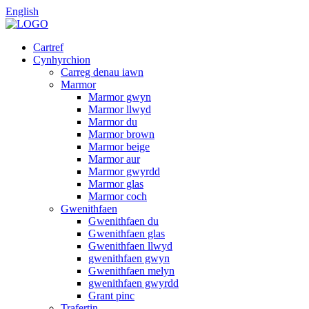
English
Cartref
Cynhyrchion
Carreg denau iawn
Marmor
Marmor gwyn
Marmor llwyd
Marmor du
Marmor brown
Marmor beige
Marmor aur
Marmor gwyrdd
Marmor glas
Marmor coch
Gwenithfaen
Gwenithfaen du
Gwenithfaen glas
Gwenithfaen llwyd
gwenithfaen gwyn
Gwenithfaen melyn
gwenithfaen gwyrdd
Grant pinc
Trafertin