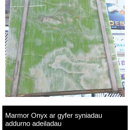
Marmor Onyx ar gyfer syniadau
addurno adeiladau