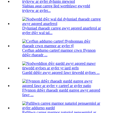
Slabiau agat carreg lled werthfawr gwyrdd
tryloyw ar gyfer...
Dyluniad rhaeadr carreg awyr agored anarferol ar
gyfer dŵr wal tal...
Cerflun addurno cartref marmor crwn ffynnon
ddŵr rhaeadr ...
Gardd ddŵr awyr agored fawr tirwedd gyfoes ...
Ffynnon ddŵr rhaeadr gardd garreg awyr agored
fawr ...
Pafiliwn carreg marmor naturiol pensaernïol ar