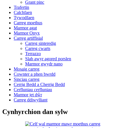
Grant pinc
Trafertin
Calchfaen
Tywodfaen
Carreg moethus
Marmor agat
Marmor Onyx
Carreg artiffisial
Carreg sinteredig
Carreg cwarts
Terrazzo
Slab awyr agored porslen
Marmor gwydr nano
Mosaig carreg
Cownter a phen bwrdd
Sinciau carreg
Cerrig Bedd a Cherrig Bedd
Cerfluniau cerfluniau
Marmor jet dŵr
Carreg ddiwylliant
Cynhyrchion dan sylw