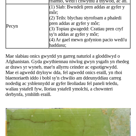
fflamio, wedi'i chwythu â thywod, ac ati.
(1) Slab: Bwndeli pren addas ar gyfer y
môr;
(2) Teils: blychau styrofoam a phaledi
pren addas ar gyfer y môr;
Pecyn
(3) Topiau gwagedd: Cratiau pren cryf
sy'n addas ar gyfer y môr;
(4) Ar gael mewn gofynion pacio wedi'u
haddasu;
Mae slabiau onics gwyrdd yn garreg naturiol a gloddiwyd o
Afghanistan. Gyda gwythiennau niwlog gwyn ysgafn yn rhedeg
ar draws yr wyneb, mae'n allyrru ceinder ac egsotigrwydd.
Mae ei agwedd dryloyw dda, fel agwedd onics eraill, yn rhoi
blaenoriaeth iddo i bobl sy'n chwilio am ddeunyddiau carreg
nodedig ac ysblennydd ar gyfer lleoliadau fel paneli teledu,
waliau ystafell fyw, lloriau ystafell ymolchi, a chownteri
derbynfa, ymhlith eraill.