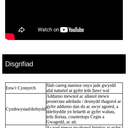
Disgrifiad
Slab carreg marmor onyx jade gwyrdd
Enw'r Cynnyrch
afal naturiol ar gyfer teils llawr wal
Addurno mewnol ac allanol mewn
prosiectau adeiladu / deunydd rhagorol ar
gyfer addurno dan do ac awyr agored, a
Cymhwysiad/defnydd
ddefnyddir yn helaeth ar gyfer waliau,
teils lloriau, countertops Cegin a
Gwagedd, ac ati.
Ar gael mewn gwahanol feintiau ar gyfer