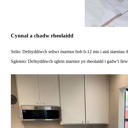
Cynnal a chadw rheolaidd
Selio: Defnyddiwch seliwr marmor bob 6-12 mis i atal staeniau rh
Sgleinio: Defnyddiwch sglein marmor yn rheolaidd i gadw'r llew