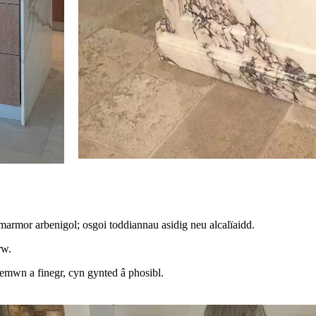
rmor arbenigol; osgoi toddiannau asidig neu alcalïaidd.
rw.
lemwn a finegr, cyn gynted â phosibl.