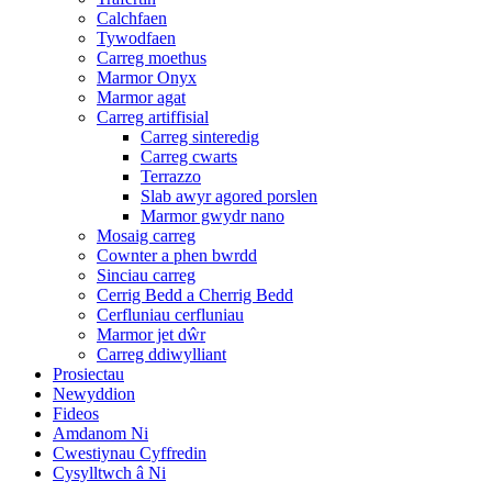
Calchfaen
Tywodfaen
Carreg moethus
Marmor Onyx
Marmor agat
Carreg artiffisial
Carreg sinteredig
Carreg cwarts
Terrazzo
Slab awyr agored porslen
Marmor gwydr nano
Mosaig carreg
Cownter a phen bwrdd
Sinciau carreg
Cerrig Bedd a Cherrig Bedd
Cerfluniau cerfluniau
Marmor jet dŵr
Carreg ddiwylliant
Prosiectau
Newyddion
Fideos
Amdanom Ni
Cwestiynau Cyffredin
Cysylltwch â Ni