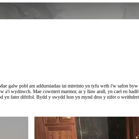
l. Mae galw pobl am addurniadau tai mireinio yn tyfu wrth i'w safon b
 a'i wydnwch. Mae cownteri marmor, ar y llaw arall, yn cael eu hadli
 yn fater difrifol. Bydd y swydd hon yn mynd dros y nifer o weithdref