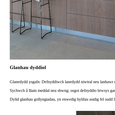
Glanhau dyddiol
Glanedydd ysgafn: Defnyddiwch lanedydd niwtral neu lanhawr ma
Sychwch â lliain meddal neu sbwng; osgoi defnyddio brwsys ga
Dylid glanhau gollyngiadau, yn enwedig hylifau asidig fel sudd 