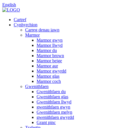
English
Cartref
Cynhyrchion
Carreg denau iawn
Marmor
Marmor gwyn
Marmor llwyd
Marmor du
Marmor brown
Marmor beige
Marmor aur
Marmor gwyrdd
Marmor glas
Marmor coch
Gwenithfaen
Gwenithfaen du
Gwenithfaen glas
Gwenithfaen llwyd
gwenithfaen gwyn
Gwenithfaen melyn
gwenithfaen gwyrdd
Grant pinc
Trafertin