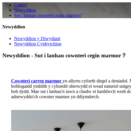
Cartref
Newyddion
Sut i lanhau cownteri cegin marmor?
Newyddion
Newyddion y Diwydiant
Newyddion Cynhyrchion
Newyddion - Sut i lanhau cownteri cegin marmor？
Cownteri carreg marmor
yn allyrru cyfoeth dirgel a deniado
boblogaidd ymhlith y cyhoedd oherwydd ei wead naturiol unigryw
bob dydd. Mae sut i lanhau'n iawn a chadw ei harddwch wedi dod
adnewyddu'ch cownter marmor yn ddiymdrech.