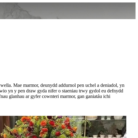
yw wella. Mae marmor, deunydd addurnol pen uchel a deniadol, yn
wio yn y pen draw gyda nifer o staeniau trwy gydol eu defnydd
nau glanhau ar gyfer cownteri marmor, gan ganiatáu ichi