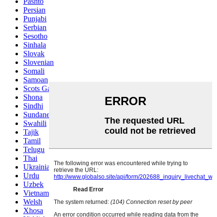
Pashto
Persian
Punjabi
Serbian
Sesotho
Sinhala
Slovak
Slovenian
Somali
Samoan
Scots Gaelic
Shona
Sindhi
Sundanese
Swahili
Tajik
Tamil
Telugu
Thai
Ukrainian
Urdu
Uzbek
Vietnamese
Welsh
Xhosa