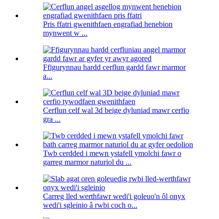
Pris ffatri gwenithfaen engrafiad henebion
mynwent w ...
Ffigurynnau hardd cerflun gardd fawr marmor
a...
Cerflun celf wal 3d beige dyluniad mawr cerfio
gra ...
Twb cerdded i mewn ystafell ymolchi fawr o
garreg marmor naturiol du ...
Carreg lled werthfawr wedi'i goleuo'n ôl onyx
wedi'i sgleinio â rwbi coch o...