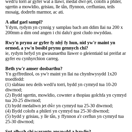
wedi'u torri ar gyfer wal a llawr, medal dŵr-jet, colofn a philer,
sgertin a mowldio, grisiau, lle tân, ffynnon, cerfluniau, teils
mosaig, dodrefn marmor, ac ati.
A allaf gael sampl?
Ydym, rydym yn cynnig y samplau bach am ddim llai na 200 x
200mm a dim ond angen i chi dalu'r gost cludo nwyddau.
Rwy'n prynu ar gyfer fy nhŷ fy hun, nid yw'r maint yn
ormod, a yw'n bosibl prynu gennych chi?
ie, rydym hefyd yn gwasanaethu llawer o gleientiaid tai preifat ar
gyfer eu cynhyrchion carreg.
Beth yw'r amser dosbarthu?
Yn gyffredinol, os yw'r maint yn llai na chynhwysydd 1x20
troedfedd:
(1) slabiau neu deils wedi'u torri, bydd yn cymryd tua 10-20
diwrnod;
(2) Bydd sgertin, mowldio, cownter a thopiau golchfa yn cymryd
tua 20-25 diwrnod;
(3) bydd medaliwn jet dŵr yn cymryd tua 25-30 diwrnod;
(4) Bydd colofn a phileri yn cymryd tua 25-30 diwrnod;
(5) bydd y grisiau, y lle tân, y ffynnon a'r cerflun yn cymryd tua
25-30 diwrnod;
Sut allwch chi warantu ansawdd a hawlio?