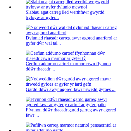
Slabiau agat carreg lled werthfawr gwyrdd
tryloyw ar gyfer...
Dyluniad rhaeadr carreg awyr agored anarferol ar
gyfer dŵr wal tal...
Cerflun addurno cartref marmor crwn ffynnon
ddŵr rhaeadr ...
Gardd ddŵr awyr agored fawr tirwedd gyfoes ...
Ffynnon ddŵr rhaeadr gardd garreg awyr agored
fawr ...