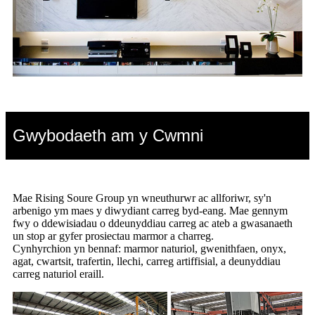
Gwybodaeth am y Cwmni
Mae Rising Soure Group yn wneuthurwr ac allforiwr, sy'n
arbenigo ym maes y diwydiant carreg byd-eang. Mae gennym
fwy o ddewisiadau o ddeunyddiau carreg ac ateb a gwasanaeth
un stop ar gyfer prosiectau marmor a charreg.
Cynhyrchion yn bennaf: marmor naturiol, gwenithfaen, onyx,
agat, cwartsit, trafertin, llechi, carreg artiffisial, a deunyddiau
carreg naturiol eraill.