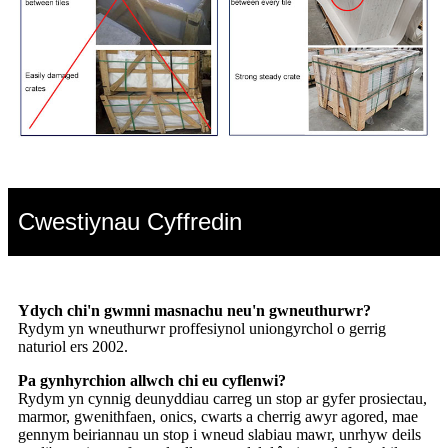
Cwestiynau Cyffredin
Ydych chi'n gwmni masnachu neu'n gwneuthurwr?
Rydym yn wneuthurwr proffesiynol uniongyrchol o gerrig
naturiol ers 2002.
Pa gynhyrchion allwch chi eu cyflenwi?
Rydym yn cynnig deunyddiau carreg un stop ar gyfer prosiectau,
marmor, gwenithfaen, onics, cwarts a cherrig awyr agored, mae
gennym beiriannau un stop i wneud slabiau mawr, unrhyw deils