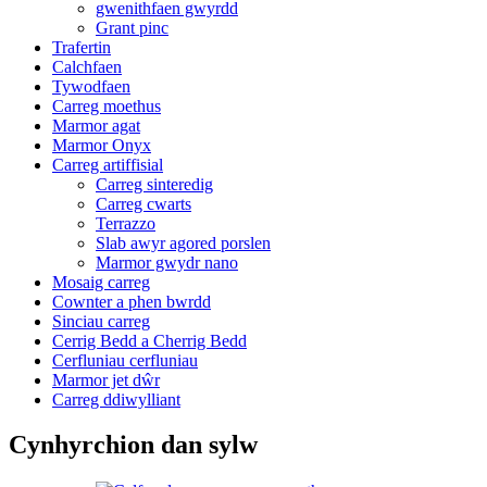
gwenithfaen gwyrdd
Grant pinc
Trafertin
Calchfaen
Tywodfaen
Carreg moethus
Marmor agat
Marmor Onyx
Carreg artiffisial
Carreg sinteredig
Carreg cwarts
Terrazzo
Slab awyr agored porslen
Marmor gwydr nano
Mosaig carreg
Cownter a phen bwrdd
Sinciau carreg
Cerrig Bedd a Cherrig Bedd
Cerfluniau cerfluniau
Marmor jet dŵr
Carreg ddiwylliant
Cynhyrchion dan sylw