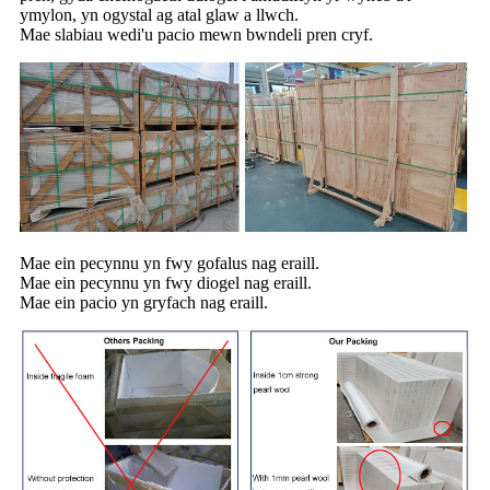
ymylon, yn ogystal ag atal glaw a llwch.
Mae slabiau wedi'u pacio mewn bwndeli pren cryf.
Mae ein pecynnu yn fwy gofalus nag eraill.
Mae ein pecynnu yn fwy diogel nag eraill.
Mae ein pacio yn gryfach nag eraill.