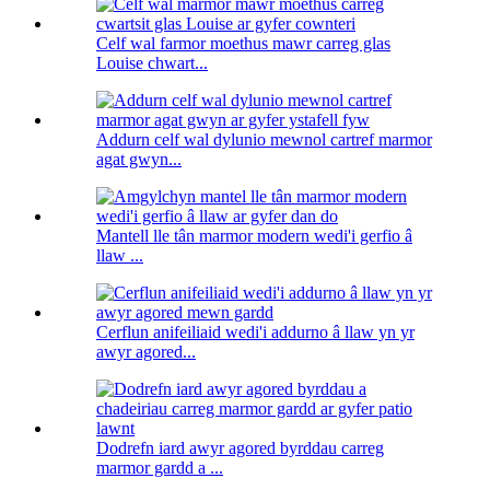
Celf wal farmor moethus mawr carreg glas
Louise chwart...
Addurn celf wal dylunio mewnol cartref marmor
agat gwyn...
Mantell lle tân marmor modern wedi'i gerfio â
llaw ...
Cerflun anifeiliaid wedi'i addurno â llaw yn yr
awyr agored...
Dodrefn iard awyr agored byrddau carreg
marmor gardd a ...