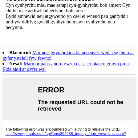
Cyn cynhyrchu màs, mae sampl cyn-gynhyrchu bob amser; Cyn
cludo, mae archwiliad terfynol bob amser.
Bydd amnewid neu atgyweirio yn cael ei wneud pan ganfyddir
unrhyw ddiffyg gweithgynhyrchu mewn cynhyrchu neu
becynnu.
Blaenorol:
Marmor gwyn polaris bianco sivec wedi'i sgleinio ar
gyfer ystafell fyw fewnol
Nesaf:
Marmor palissandro gwyn classico bianco grawn pren
Eidalaidd ar gyfer wal