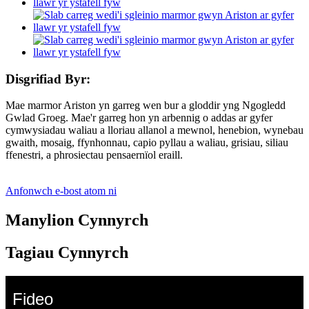
Disgrifiad Byr:
Mae marmor Ariston yn garreg wen bur a gloddir yng Ngogledd
Gwlad Groeg. Mae'r garreg hon yn arbennig o addas ar gyfer
cymwysiadau waliau a lloriau allanol a mewnol, henebion, wynebau
gwaith, mosaig, ffynhonnau, capio pyllau a waliau, grisiau, siliau
ffenestri, a phrosiectau pensaernïol eraill.
Anfonwch e-bost atom ni
Manylion Cynnyrch
Tagiau Cynnyrch
Fideo