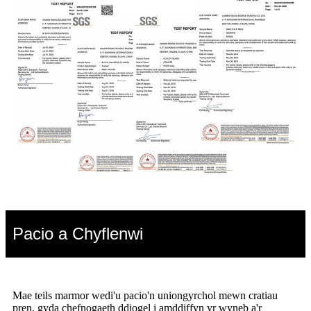
Pacio a Chyflenwi
Mae teils marmor wedi'u pacio'n uniongyrchol mewn cratiau
pren, gyda chefnogaeth ddiogel i amddiffyn yr wyneb a'r