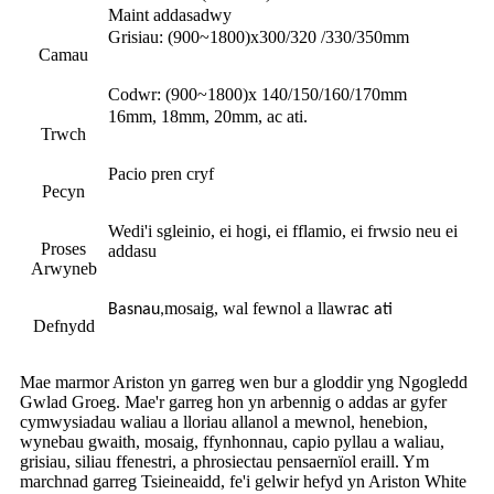
Maint addasadwy
Grisiau: (900~1800)x300/320 /330/350mm
Camau
Codwr: (900~1800)x 140/150/160/170mm
16mm, 18mm, 20mm, ac ati.
Trwch
Pacio pren cryf
Pecyn
Wedi'i sgleinio, ei hogi, ei fflamio, ei frwsio neu ei
Proses
addasu
Arwyneb
mosaig, wal fewnol a llawr
Basnau,
ac ati
Defnydd
Mae marmor Ariston yn garreg wen bur a gloddir yng Ngogledd
Gwlad Groeg. Mae'r garreg hon yn arbennig o addas ar gyfer
cymwysiadau waliau a lloriau allanol a mewnol, henebion,
wynebau gwaith, mosaig, ffynhonnau, capio pyllau a waliau,
grisiau, siliau ffenestri, a phrosiectau pensaernïol eraill. Ym
marchnad garreg Tsieineaidd, fe'i gelwir hefyd yn Ariston White