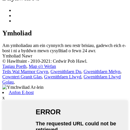
Ymholiad
Am ymholiadau am ein cynnyrch neu restr brisiau, gadewch eich e-
bost i ni a byddwn mewn cysylltiad o fewn 24 awr.
Ymholiad Nawr
© Hawlfraint - 2010-2021: Cedwir Pob Hawl.
Tagiau Poeth
,
Map o'r Wefan
Teils Wal Marmor Gwyn
,
Gwenithfaen Du
,
Gwenithfaen Melyn
,
Cownteri Granit Glas
,
Gwenithfaen Llwyd
,
Gwenithfaen Llwyd
Golau
,
Anfon E-bost
x