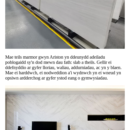
Mae teils marmor gwyn Ariston yn ddeunydd adeiladu
poblogaidd sy'n dod mewn dau fath: slab a theils. Gellir ei
ddefnyddio ar gyfer lloriau, waliau, addurniadau, ac yn y blaen.
Mae ei harddwch, ei nodweddion a'i wydnwch yn ei wneud yn
opsiwn ardderchog ar gyfer ystod eang o gymwysiadau.