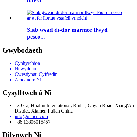
dor st ...
Slab wead di-dor marmor llwyd
pesco...
Gwybodaeth
Cynhyrchion
Newyddion
Cwestiynau Cyffredin
Amdanom Ni
Cysylltwch â Ni
1307-2, Hualun International, Rhif 1, Guyan Road, Xiang'An
District, Xiamen Fujian China
info@rsincn.com
+86 13806015457
Dilynwch Ni