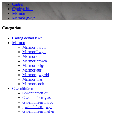
Cartref
Cynhyrchion
Marmor
Marmor gwyn
Categorïau
Carreg denau iawn
Marmor
Marmor gwyn
Marmor llwyd
Marmor du
Marmor brown
Marmor beige
Marmor aur
Marmor gwyrdd
Marmor glas
Marmor coch
Gwenithfaen
Gwenithfaen du
Gwenithfaen glas
Gwenithfaen llwyd
gwenithfaen gwyn
Gwenithfaen melyn