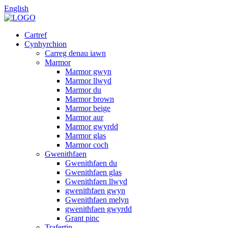
English
Cartref
Cynhyrchion
Carreg denau iawn
Marmor
Marmor gwyn
Marmor llwyd
Marmor du
Marmor brown
Marmor beige
Marmor aur
Marmor gwyrdd
Marmor glas
Marmor coch
Gwenithfaen
Gwenithfaen du
Gwenithfaen glas
Gwenithfaen llwyd
gwenithfaen gwyn
Gwenithfaen melyn
gwenithfaen gwyrdd
Grant pinc
Trafertin