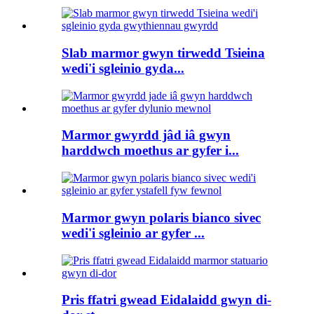
Slab marmor gwyn tirwedd Tsieina
wedi'i sgleinio gyda...
Marmor gwyrdd jâd iâ gwyn
harddwch moethus ar gyfer i...
Marmor gwyn polaris bianco sivec
wedi'i sgleinio ar gyfer ...
Pris ffatri gwead Eidalaidd gwyn di-